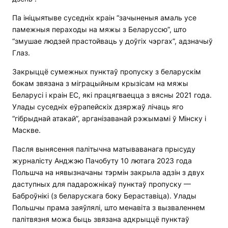
Па ініцыятыве суседніх краін “зачыненыя амаль усе
памежныя пераходы на мяжы з Беларуссю”, што
“змушае людзей прастойваць у доўгіх чэргах”, адзначыў
Глаз.
Закрыццё сумежных пунктаў пропуску з беларускім
бокам звязана з міграцыйным крызісам на мяжы
Беларусі і краін ЕС, які працягваецца з вясны 2021 года.
Улады суседніх еўрапейскіх дзяржаў лічаць яго
“гібрыднай атакай”, арганізаванай рэжымамі ў Мінску і
Маскве.
Пасля вынясення палітычна матываванага прысуду
журналісту Анджэю Пачобуту 10 лютага 2023 года
Польшча на нявызначаны тэрмін закрыла адзін з двух
даступных для падарожнікаў пунктаў пропуску —
Баброўнікі (з беларускага боку Бераставіца). Улады
Польшчы прама заяўлялі, што менавіта з вызваленнем
палітвязня можа быць звязана адкрыццё пунктаў