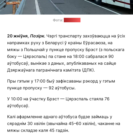
Фота:
onliner.by
20 жніўня,
П
о
зірк
.
Чэргі транспарту захоўваюцца на ўсіх
напрамках руху з Беларусі ў краіны Еўрасаюза, на
мяжы з Польшчай у пункце пропуску Брэст (з польскага
боку — Цярэспаль) па стане на 18:00 сабралася 90
аўтобусаў, вынікае з даных, апублікаваных на сайце
Дзяржаўнага пагранічнага камітэта (ДПК).
Пры гэтым у 17:00 быў зафіксаваны рэкорд у гэтым
пункце пропуску — 92 аўтобусы.
У 10:00 на ўчастку Брэст — Цярэспаль стаяла 76
аўтобусаў.
Калі афармленне аднаго аўтобуса будзе займаць у
сярэднім 30 хвілін (звычайна 45–60 хвілін), чаканне на
мяжы складзе каля 45 гадзін.