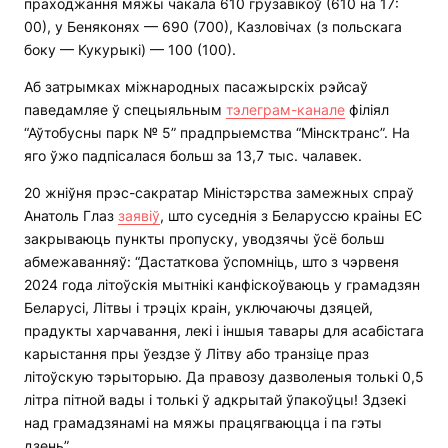
праходжання мяжы чакала 610 грузавікоў (610 на 17:
00), у Беняконях — 690 (700), Казловічах (з польскага
боку — Кукурыкі) — 100 (100).
Аб затрымках міжнародных пасажырскіх рэйсаў
паведамляе ў спецыяльным
тэлеграм-канале
філіял
“Аўтобусны парк № 5” прадпрыемства “Мінсктранс”. На
яго ўжо падпісалася больш за 13,7 тыс. чалавек.
20 жніўня прэс-сакратар Міністэрства замежных спраў
Анатоль Глаз
заявіў
, што суседнія з Беларуссю краіны ЕС
закрываюць пункты пропуску, уводзячы ўсё больш
абмежаванняў: “Дастаткова ўспомніць, што з чэрвеня
2024 года літоўскія мытнікі канфіскоўваюць у грамадзян
Беларусі, Літвы і трэціх краін, уключаючы дзяцей,
прадукты харчавання, лекі і іншыя тавары для асабістага
карыстання пры ўездзе ў Літву або транзіце праз
літоўскую тэрыторыю. Да правозу дазволеныя толькі 0,5
літра пітной вады і толькі ў адкрытай ўпакоўцы! Здзекі
над грамадзянамі на мяжы працягваюцца і па гэты
дзень”.