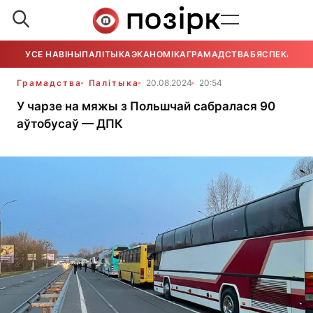
УСЕ НАВІНЫ
ПАЛІТЫКА
ЭКАНОМІКА
ГРАМАДСТВА
БЯСПЕКА
УСЕ
Грамадства
Палітыка
20.08.2024
20:54
У чарзе на мяжы з Польшчай сабралася 90
аўтобусаў — ДПК