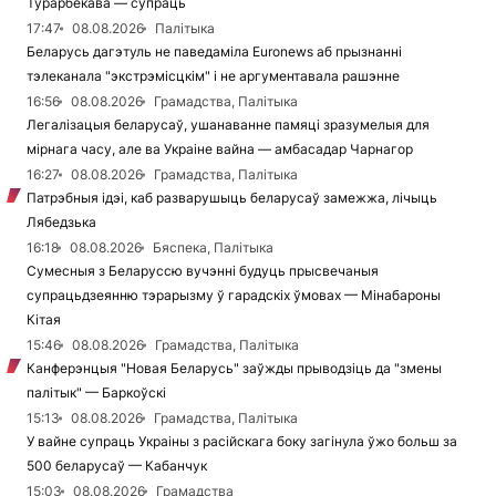
Турарбекава — супраць
17:47
08.08.2026
Палітыка
Беларусь дагэтуль не паведаміла Euronews аб прызнанні
тэлеканала "экстрэмісцкім" і не аргументавала рашэнне
16:56
08.08.2026
Грамадства, Палітыка
Легалізацыя беларусаў, ушанаванне памяці зразумелыя для
мірнага часу, але ва Украіне вайна — амбасадар Чарнагор
16:27
08.08.2026
Грамадства, Палітыка
Патрэбныя ідэі, каб разварушыць беларусаў замежжа, лічыць
Лябедзька
16:18
08.08.2026
Бяспека, Палітыка
Сумесныя з Беларуссю вучэнні будуць прысвечаныя
супрацьдзеянню тэрарызму ў гарадскіх ўмовах — Мінабароны
Кітая
15:46
08.08.2026
Грамадства, Палітыка
Канферэнцыя "Новая Беларусь" заўжды прыводзіць да "змены
палітык" — Баркоўскі
15:13
08.08.2026
Грамадства, Палітыка
У вайне супраць Украіны з расійскага боку загінула ўжо больш за
500 беларусаў — Кабанчук
15:03
08.08.2026
Грамадства