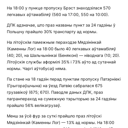
На 18:00 у пункце пропуску Брэст знаходзілася 570
легкавых аўтамабіляў (560 на 17:00, 550 на 10:00).
ДПК адзначае, што праз названы пункт за 24 гадзіны ў
Польшчу прайшло 30% транспарту ад нормы.
На літоўскім памежным пераходзе Мядзінінкай
(Каменны Лог) на 18:00 было 40 легкавых аўтамабіляў
(40; 20), на Шальчынінкаі (Беняконі) — ніводнага (10; 20).
Літоўскія службы аформілі 35% і 73% аўто ад сутачнай
нормы. Чаргі аўтобусаў няма.
Па стане на 18 гадзін перад пунктам пропуску Патэрніекі
(Грыгораўшчына) на ўезд Латвію сабралася 675
грузавікоў (675; 670). Паводле даных ДПК, праз
пагранпераход на сумежную тэрыторыю за 24 гадзіны
прайшло 56% велікагрузаў.
Менш за ўсё фур за суткі прайшло праз літоўскі
Мядзінінкай (Каменны Лог) — 13% ад нормы. На 18:00