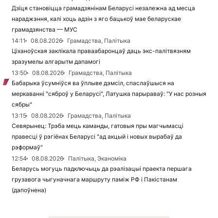
Дзіця становіцца грамадзянінам Беларусі незалежна ад месца
нараджэння, калі хоць адзін з яго бацькоў мае беларускае
грамадзянства — МУС
14:11
08.08.2026
Грамадства, Палітыка
Ціханоўская заклікала праваабаронцаў даць экс-палітвязням
зразумелы алгарытм дапамогі
13:50
08.08.2026
Грамадства, Палітыка
Бабарыка ўсумніўся ва ўплыве дэмсіл, спаслаўшыся на
меркаванні "сяброў у Беларусі", Латушка парыраваў: "У нас розныя
сябры"
13:15
08.08.2026
Грамадства, Палітыка
Севярынец: Трэба мець каманды, гатовыя пры магчымасці
правесці ў рэгіёнах Беларусі "ад акцый і новых вырабаў да
рэформаў"
12:54
08.08.2026
Палітыка, Эканоміка
Беларусь могуць падключыць да рэалізацыі праекта першага
грузавога чыгуначнага маршруту паміж РФ і Пакістанам
(дапоўнена)