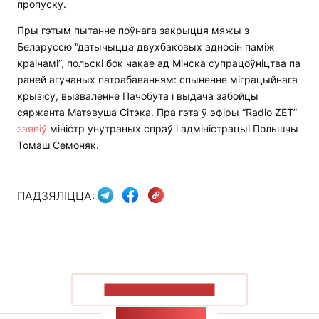
пропуску.
Пры гэтым пытанне поўнага закрыцця мяжы з
Беларуссю “датычыцца двухбаковых адносін паміж
краінамі”, польскі бок чакае ад Мінска супрацоўніцтва па
раней агучаных патрабаванням: спыненне міграцыйнага
крызісу, вызваленне Пачобута і выдача забойцы
сяржанта Матэвуша Сітэка. Пра гэта ў эфіры “Radio ZET”
заявіў
міністр унутраных спраў і адміністрацыі Польшчы
Томаш Семоняк.
ПАДЗЯЛІЦЦА:
ПАКАЗАЦЬ БОЛЬШ
СТУЖКА НАВІН