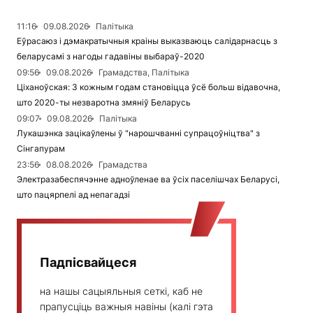
11:16
09.08.2026
Палітыка
Еўрасаюз і дэмакратычныя краіны выказваюць салідарнасць з
беларусамі з нагоды гадавіны выбараў-2020
09:56
09.08.2026
Грамадства, Палітыка
Ціханоўская: З кожным годам становіцца ўсё больш відавочна,
што 2020-ты незваротна змяніў Беларусь
09:07
09.08.2026
Палітыка
Лукашэнка зацікаўлены ў "нарошчванні супрацоўніцтва" з
Сінгапурам
23:56
08.08.2026
Грамадства
Электразабеспячэнне адноўленае ва ўсіх паселішчах Беларусі,
што пацярпелі ад непагадзі
Падпісвайцеся
на нашы сацыяльныя сеткі, каб не
прапусціць важныя навіны (калі гэта