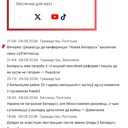
бяспечна для вас)
21:54
08.08.2026
Грамадства, Палітыка
Вячорка: Цікавасць да канферэнцыі "Новая Беларусь" вызначае
нашу суб'ектнасць
21:44
08.08.2026
Грамадства, Эканоміка
Беларусь мае патрэбу ў гіганцкай пенсійнай рэформе і пакуль да
яе зусім не гатовая — Львоўскі
20:13
08.08.2026
Грамадства
У Бялыніцкім раёне 22-гадовы матацыкліст загінуў ад сутыкнення
з грузавіком КамАЗ
19:20
08.08.2026
Бяспека, Палітыка
Украіна не пагражае Беларусі, але Мінск павінен разумець, з чым
сутыкнецца ў выпадку далучэння да вайны — Дземчанка
18:56
08.08.2026
Грамадства, Палітыка
Дзядок за жорсткую люстрацыю пасля змены ўлады ў Беларусі,