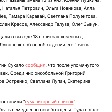
. Названы имена 15 из них: Ксения Луцкина,
, Наталья Петрович, Ольга Новикова, Алла
Лев, Тамара Каравай, Светлана Полуэктова,
слан Красов, Александр Галуза, Олег Зыкун.
щали о выходе 18 политзаключенных,
Лукашенко об освобождении его “очень
нтин Сукало
сообщил
, что после упомянутого
век. Среди них онкобольной Григорий
ра Острейко, Светлана Лупач, Екатерина
оставили “
гуманитарный список
”
быть немедленно освобождены. Туда вошло