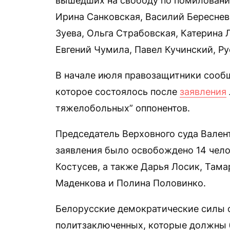
вышедших на свободу по помилованию
Ирина Санковская, Василий Береснев
Зуева, Ольга Страбовская, Катерина 
Евгений Чумила, Павел Кучинский, Ру
В начале июля правозащитники сооб
которое состоялось после
заявления
тяжелобольных” оппонентов.
Председатель Верховного суда Вале
заявления было освобождено 14 чело
Костусев, а также Дарья Лосик, Тама
Маденкова и Полина Половинко.
Белорусские демократические силы с
политзаключенных, которые должны 