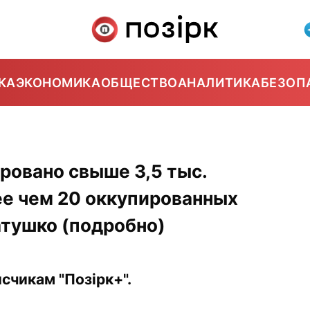
КА
ЭКОНОМИКА
ОБЩЕСТВО
АНАЛИТИКА
БЕЗОП
ровано свыше 3,5 тыс.
ее чем 20 оккупированных
атушко (подробно)
счикам "Позірк+".