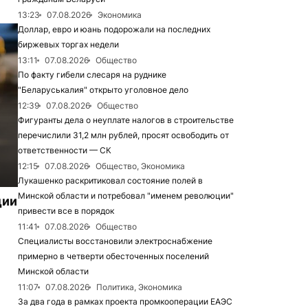
13:23
07.08.2026
Экономика
Доллар, евро и юань подорожали на последних
биржевых торгах недели
13:11
07.08.2026
Общество
По факту гибели слесаря на руднике
"Беларуськалия" открыто уголовное дело
12:39
07.08.2026
Общество
Фигуранты дела о неуплате налогов в строительстве
перечислили 31,2 млн рублей, просят освободить от
ответственности — СК
12:15
07.08.2026
Общество, Экономика
Лукашенко раскритиковал состояние полей в
Минской области и потребовал "именем революции"
ции
привести все в порядок
11:41
07.08.2026
Общество
Специалисты восстановили электроснабжение
примерно в четверти обесточенных поселений
Минской области
11:07
07.08.2026
Политика, Экономика
За два года в рамках проекта промкооперации ЕАЭС