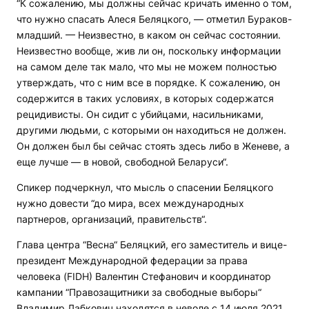
“К сожалению, мы должны сейчас кричать именно о том,
что нужно спасать Алеся Беляцкого, — отметил Бураков-
младший. — Неизвестно, в каком он сейчас состоянии.
Неизвестно вообще, жив ли он, поскольку информации
на самом деле так мало, что мы не можем полностью
утверждать, что с ним все в порядке. К сожалению, он
содержится в таких условиях, в которых содержатся
рецидивисты. Он сидит с убийцами, насильниками,
другими людьми, с которыми он находиться не должен.
Он должен был бы сейчас стоять здесь либо в Женеве, а
еще лучше — в новой, свободной Беларуси“.
Спикер подчеркнул, что мысль о спасении Беляцкого
нужно довести “до мира, всех международных
партнеров, организаций, правительств“.
Глава центра “Весна“ Беляцкий, его заместитель и вице-
президент Международной федерации за права
человека (FIDH) Валентин Стефанович и координатор
кампании “Правозащитники за свободные выборы“
Владимир Лабкович находятся в неволе с 14 июля 2021