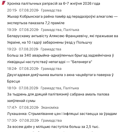
Хроніка палітычных рэпрэсій за 6–7 жніўня 2026 года
20:15
07.08.2026
Грамадства
Жыхар Кобрынскага раёна памёр ад перадазіроўкі алкаголю —
экспертыза паказала 7,2 праміле
19:39
07.08.2026
Грамадства, Палітыка
Беларускаму актывісту Аляксею Францкевічу, які пражывае ва
Украіне, на 10 гадоў забаронены ўезд у Польшчу
19:22
07.08.2026
Грамадства
Больш за 340 аварыйна-аднаўленчых брыгад задзейнічана ў
ліквідацыі наступстваў непагадзі — "Белэнерга"
18:24
07.08.2026
Грамадства
Двухгадовая дзяўчынка выпала з акна чацвёртага паверха ў
Брэсце
18:10
07.08.2026
Грамадства, Палітыка
За тыдзень для дзяцей палітвязняў сабрана амаль палова
заяўленай сумы
17:47
07.08.2026
Эканоміка
Лукашэнка: Стрымліванне цэн і інфляцыі застаецца за ўрадам
17:30
07.08.2026
Грамадства
За восем дзён у міліцыю паступіла больш за 2,5 тыс.