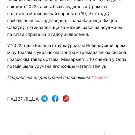
сакавіка 2023-га яны былі асуджаныя ў рамках
палітычна матываванай справы на 10, 9 і 7 гадоў
пазбаўлення волі адпаведна. Праваабаронца Зміцер
Салаўёў, які знаходзіцца за мяжой, завочна асуджаны
па гэтай справе на 8 гадоў зняволення.
У 2022 годзе Бяляцкі стаў лаўрэатам Нобелеўскай прэміі
міру (разам з украінскім Цэнтрам грамадзянскіх свабод
і расійскім таварыствам “Мемарыял”). 10 снежня ў Осла
прэмія была ўручана яго жонцы Наталлі Пінчук.
Падрабязнасці даступныя падпісчыкам
“Позірк+”
ПАДЗЯЛІЦЦА: