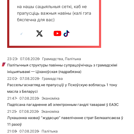
на нашы сацыяльныя сеткі, каб не
прапусціць важныя навіны (калі гэта
бяспечна для вас)
23:23
07.08.2026
Грамадства, Палітыка
Палітычныя структуры павінны супрацоўнічаць з грамадскімі
ініцыятывамі — Ціханоўская (падрабязна)
22:02
07.08.2026
Грамадства
Рассельгаснагляд не прапусціў у Пскоўскую вобласць 1 тону
масла з Беларусі
21:47
07.08.2026
Эканоміка
Падпісана пагадненне аб электронным гандлі таварамі ў ЕАЭС
21:25
07.08.2026
Эканоміка
Лукашэнка назваў “жудасцю” павелічэнне страт Белкаапсаюза ў
11 разоў
21:08
07.08.2026
Палітыка