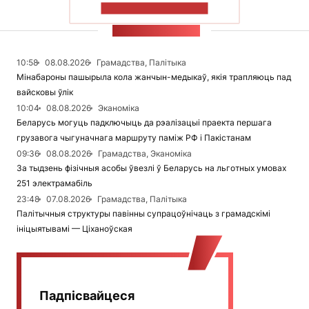
ПАКАЗАЦЬ БОЛЬШ
СТУЖКА НАВІН
10:58
08.08.2026
Грамадства, Палітыка
Мінабароны пашырыла кола жанчын-медыкаў, якія трапляюць пад
вайсковы ўлік
10:04
08.08.2026
Эканоміка
Беларусь могуць падключыць да рэалізацыі праекта першага
грузавога чыгуначнага маршруту паміж РФ і Пакістанам
09:36
08.08.2026
Грамадства, Эканоміка
За тыдзень фізічныя асобы ўвезлі ў Беларусь на льготных умовах
251 электрамабіль
23:48
07.08.2026
Грамадства, Палітыка
Палітычныя структуры павінны супрацоўнічаць з грамадскімі
ініцыятывамі — Ціханоўская
Падпісвайцеся