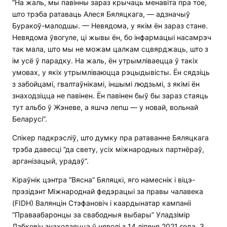
“На жаль, мы павінны зараз крычаць менавіта пра тое,
што трэба ратаваць Алеся Бяляцкага, — адзначыў
Буракоў-малодшы. — Невядома, у якім ён зараз стане.
Невядома ўвогуле, ці жывы ён, бо інфармацыі насамрэч
так мала, што мы не можам цалкам сцвярджаць, што з
ім усё ў парадку. На жаль, ён утрымліваецца ў такіх
умовах, у якіх утрымліваюцца рэцыдывісты. Ён сядзіць
з забойцамі, гвалтаўнікамі, іншымі людзьмі, з якімі ён
знаходзіцца не павінен. Ён павінен быў бы зараз стаяць
тут альбо ў Жэневе, а яшчэ лепш — у новай, вольнай
Беларусі”.
Спікер падкрэсліў, што думку пра ратаванне Бяляцкага
трэба давесці “да свету, усіх міжнародных партнёраў,
арганізацый, урадаў”.
Кіраўнік цэнтра “Вясна” Бяляцкі, яго намеснік і віцэ-
прэзідэнт Міжнароднай федэрацыі за правы чалавека
(FIDH) Валянцін Стэфановіч і каардынатар кампаніі
“Праваабаронцы за свабодныя выбары” Уладзімір
Лабковіч знаходзяцца ў няволі з 14 ліпеня 2021 года. 3