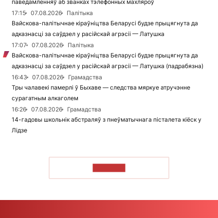
паведамленняў аб званках тэлефонных махляроў
17:15
07.08.2026
Палітыка
Вайскова-палітычнае кіраўніцтва Беларусі будзе прыцягнута да
адказнасці за саўдзел у расійскай агрэсіі — Латушка
17:07
07.08.2026
Палітыка
Вайскова-палітычнае кіраўніцтва Беларусі будзе прыцягнута да
адказнасці за саўдзел у расійскай агрэсіі — Латушка (падрабязна)
16:43
07.08.2026
Грамадства
Тры чалавекі памерлі ў Быхаве — следства мяркуе атручэнне
сурагатным алкаголем
16:26
07.08.2026
Грамадства
14-гадовы школьнік абстраляў з пнеўматычнага пісталета кіёск у
Лідзе
ЧЫТАЦЬ