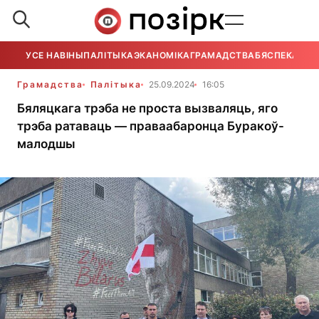
УСЕ НАВІНЫ
ПАЛІТЫКА
ЭКАНОМІКА
ГРАМАДСТВА
БЯСПЕКА
УСЕ
Грамадства
Палітыка
25.09.2024
16:05
Бяляцкага трэба не проста вызваляць, яго
трэба ратаваць — праваабаронца Буракоў-
малодшы