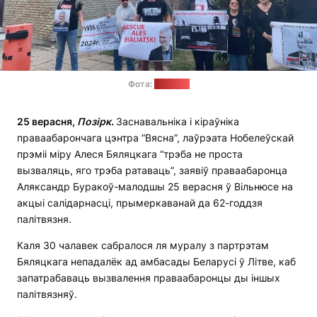
Фота:
"Позірк"
25 верасня,
Позірк
.
Заснавальніка і кіраўніка
праваабарончага цэнтра “Вясна”, лаўрэата Нобелеўскай
прэміі міру Алеся Бяляцкага “трэба не проста
вызваляць, яго трэба ратаваць”, заявіў праваабаронца
Аляксандр Буракоў-малодшы 25 верасня ў Вільнюсе на
акцыі салідарнасці, прымеркаванай да 62-годдзя
палітвязня.
Каля 30 чалавек сабралося ля муралу з партрэтам
Бяляцкага непадалёк ад амбасады Беларусі ў Літве, каб
запатрабаваць вызвалення праваабаронцы ды іншых
палітвязняў.