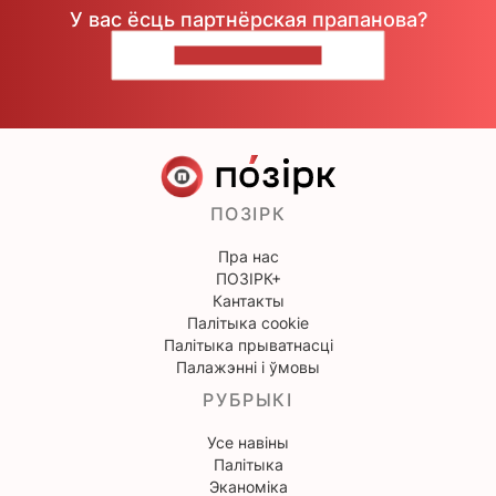
У вас ёсць партнёрская прапанова?
НАПІШЫЦЕ НАМ
ПОЗІРК
Пра нас
ПОЗІРК+
Кантакты
Палітыка cookie
Палітыка прыватнасці
Палажэнні і ўмовы
РУБРЫКІ
Усе навіны
Палітыка
Эканоміка