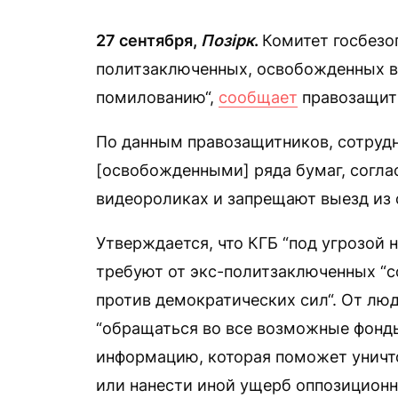
27 сентября,
Позірк
.
Комитет госбезо
политзаключенных, освобожденных в 
помилованию“,
сообщает
правозащитн
По данным правозащитников, сотруд
[освобожденными] ряда бумаг, соглас
видеороликах и запрещают выезд из 
Утверждается, что КГБ “под угрозой 
требуют от экс-политзаключенных “с
против демократических сил“. От люд
“обращаться во все возможные фонд
информацию, которая поможет унич
или нанести иной ущерб оппозиционн