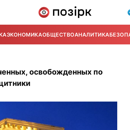
КА
ЭКОНОМИКА
ОБЩЕСТВО
АНАЛИТИКА
БЕЗОП
ченных, освобожденных по
щитники