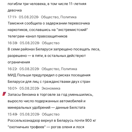
погибли три человека, в том числе 11-летняя
девочка
17:11
05.08.2026
Общество, Политика
Таможня сообщила о задержании перевозчика
наркотиков, сославшись на "экстремистский"
телеграм-канал правозащитников
16:38
05.08.2026
Общество
В семи районах Беларуси запрещено посещать леса,
разрешено — в пяти, в остальных действуют
ограничения
16:22
05.08.2026
Общество, Политика
МИД Польши предупредил о рисках посещения
Беларуси для лиц с гражданствами двух стран
16:01
05.08.2026
Экономика
Запасы бензина в торговле за год уменьшились,
выросло число подержанных автомобилей и
минеральных удобрений — данные Белстата
15:48
05.08.2026
Общество
Россельхознадзор вернул в Беларусь почти 900 кг
"охотничьих трофеев" — рогов оленя и лося