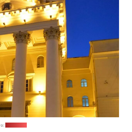
о:
sputnik.by