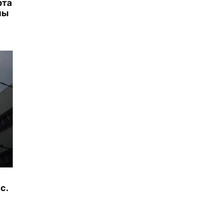
рта
ны
с.