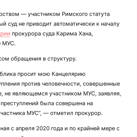
рством — участником Римского статута
й суд не приводит автоматически к началу
арии
прокурора суда Карима Хана,
е МУС.
сом обращения в структуру.
ублика просит мою Канцелярию
упления против человечности, совершенные
е, не являющемся участником МУС, заявляя,
 преступлений была совершена на
частника МУС”, — отметил прокурор.
ная с апреля 2020 года и по крайней мере с