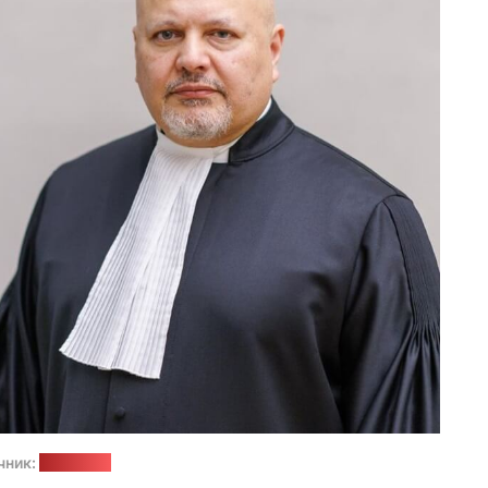
чник:
сайт МУС