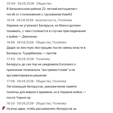
20:06
08.08.2026
Общество
В Белыничском районе 22-летний мотоциклист
погиб от столкновения с грузовиком КамАЗ
19:14
08.08.2026
Безопасность, Политика
Украина не угрожает Беларуси, но Минск должен
понимать, с чем столкнется в случае присоединения
к войне — Демченко
18:46
08.08.2026
Общество, Политика
Дедок за жесткую люстрацию после смены власти в
Беларуси, Турарбекова — против
17:43
08.08.2026
Политика
Беларусь до сих пор не уведомила Euronews о
признании телеканала "экстремистским" и не
аргументировала решение
17:08
08.08.2026
Общество, Политика
Легализация белорусов, увековечение памяти
понятны для мирного времени, но в Украине война —
посол Чорногор
16:32
08.08.2026
Общество, Политика
Нужны идеи, чтобы расшевелить белорусов за