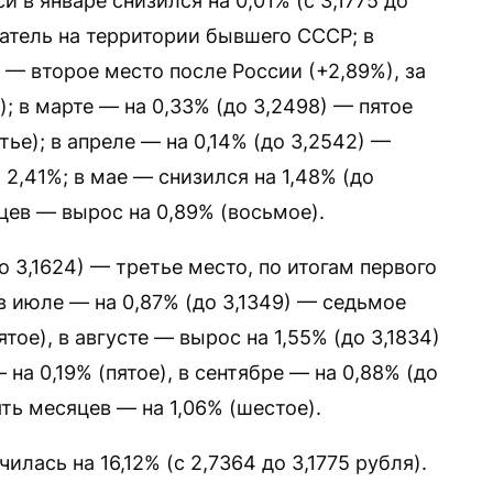
 в январе снизился на 0,01% (с 3,1775 до
затель на территории бывшего СССР; в
 — второе место после России (+2,89%), за
; в марте — на 0,33% (до 3,2498) — пятое
тье); в апреле — на 0,14% (до 3,2542) —
2,41%; в мае — снизился на 1,48% (до
яцев — вырос на 0,89% (восьмое).
о 3,1624) — третье место, по итогам первого
 в июле — на 0,87% (до 3,1349) — седьмое
тое), в августе — вырос на 1,55% (до 3,1834)
на 0,19% (пятое), в сентябре — на 0,88% (до
ять месяцев — на 1,06% (шестое).
илась на 16,12% (с 2,7364 до 3,1775 рубля).