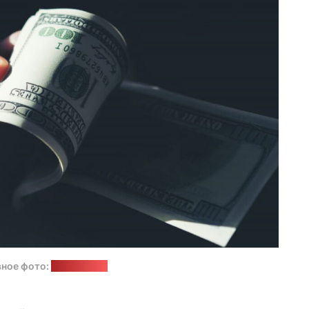
ное фото:
freepik.com