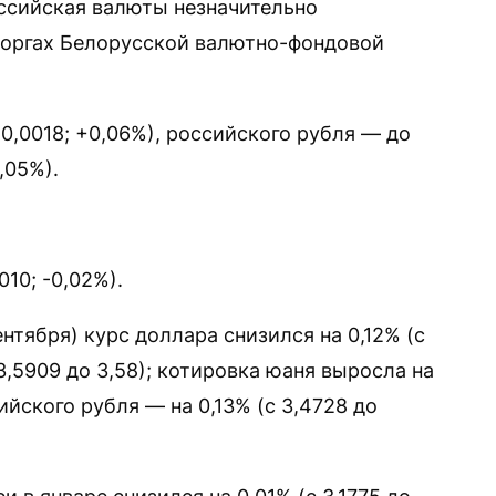
ссийская валюты незначительно
торгах Белорусской валютно-фондовой
+0,0018; +0,06%), российского рубля — до
,05%).
010; -0,02%).
нтября) курс доллара снизился на 0,12% (с
 3,5909 до 3,58); котировка юаня выросла на
сийского рубля — на 0,13% (с 3,4728 до