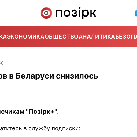
КА
ЭКОНОМИКА
ОБЩЕСТВО
АНАЛИТИКА
БЕЗОП
50
ов в Беларуси снизилось
счикам "Позірк+".
атитесь в службу подписки: