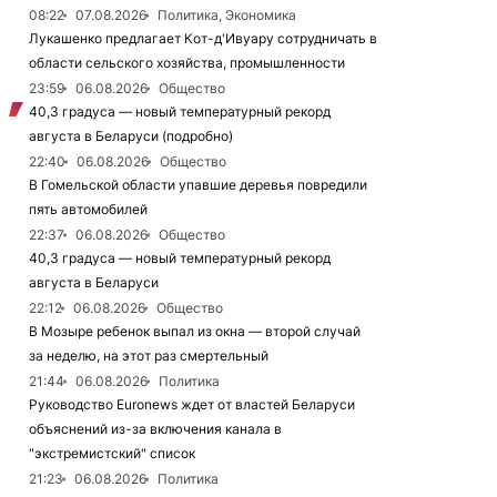
08:22
07.08.2026
Политика, Экономика
Лукашенко предлагает Кот-д'Ивуару сотрудничать в
области сельского хозяйства, промышленности
23:59
06.08.2026
Общество
40,3 градуса — новый температурный рекорд
августа в Беларуси (подробно)
22:40
06.08.2026
Общество
В Гомельской области упавшие деревья повредили
пять автомобилей
22:37
06.08.2026
Общество
40,3 градуса — новый температурный рекорд
августа в Беларуси
22:12
06.08.2026
Общество
В Мозыре ребенок выпал из окна — второй случай
за неделю, на этот раз смертельный
21:44
06.08.2026
Политика
Руководство Euronews ждет от властей Беларуси
объяснений из-за включения канала в
"экстремистский" список
21:23
06.08.2026
Политика