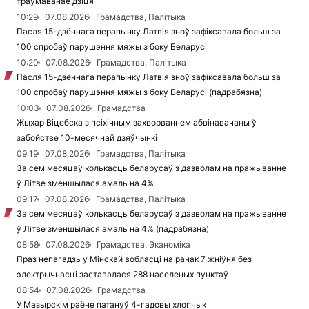
траўмаванае дзіця
10:29
07.08.2026
Грамадства, Палітыка
Пасля 15-дзённага перапынку Латвія зноў зафіксавала больш за
100 спробаў парушэння мяжы з боку Беларусі
10:20
07.08.2026
Грамадства, Палітыка
Пасля 15-дзённага перапынку Латвія зноў зафіксавала больш за
100 спробаў парушэння мяжы з боку Беларусі (падрабязна)
10:03
07.08.2026
Грамадства
Жыхар Віцебска з псіхічным захворваннем абвінавачаны ў
забойстве 10-месячнай дзяўчынкі
09:19
07.08.2026
Грамадства, Палітыка
За сем месяцаў колькасць беларусаў з дазволам на пражыванне
ў Літве зменшылася амаль на 4%
09:17
07.08.2026
Грамадства, Палітыка
За сем месяцаў колькасць беларусаў з дазволам на пражыванне
ў Літве зменшылася амаль на 4% (падрабязна)
08:58
07.08.2026
Грамадства, Эканоміка
Праз непагадзь у Мінскай вобласці на ранак 7 жніўня без
электрычнасці заставалася 288 населеных пунктаў
08:54
07.08.2026
Грамадства
У Мазырскім раёне патануў 4-гадовы хлопчык