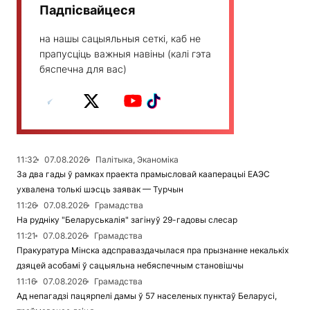
Падпісвайцеся
на нашы сацыяльныя сеткі, каб не
прапусціць важныя навіны (калі гэта
бяспечна для вас)
11:32
07.08.2026
Палітыка, Эканоміка
За два гады ў рамках праекта прамысловай кааперацыі ЕАЭС
ухвалена толькі шэсць заявак — Турчын
11:26
07.08.2026
Грамадства
На рудніку "Беларуськалія" загінуў 29-гадовы слесар
11:21
07.08.2026
Грамадства
Пракуратура Мінска адсправаздачылася пра прызнанне некалькіх
дзяцей асобамі ў сацыяльна небяспечным становішчы
11:16
07.08.2026
Грамадства
Ад непагадзі пацярпелі дамы ў 57 населеных пунктаў Беларусі,