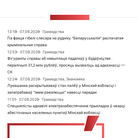
СТУЖКА НАВІН
13:18
07.08.2026
Грамадства
Па факце гібелі слесара на рудніку "Беларуськалія" распачатая
крымінальная справа
12:53
07.08.2026
Грамадства
Фігуранты справы аб нявыплаце падаткаў у будаўніцтве
пералічылі 31,2 млн рублёў, просяць вызваліць ад адказнасці —
СК
12:24
07.08.2026
Грамадства, Эканоміка
Лукашэнка раскрытыкаваў стан палёў у Мінскай вобласці і
запатрабаваў "імем рэвалюцыі" навесці парадак
11:51
07.08.2026
Грамадства
Спецыялісты аднавілі электразабеспячэнне прыкладна ў чвэрці
абясточаных населеных пунктаў Мінскай вобласці