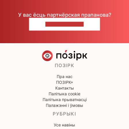
У вас ёсць партнёрская прапанова?
НАПІШЫЦЕ НАМ
ПОЗІРК
Пра нас
ПОЗІРК+
Кантакты
Палітыка cookie
Палітыка прыватнасці
Палажэнні і ўмовы
РУБРЫКІ
Усе навіны