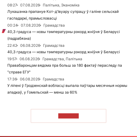
08:27
07.08.2026
Палітыка, Эканоміка
Лукашэнка прапануе Кот-д'Івуару супрацу ў галіне сельскай
гаспадаркі, прамысловасці
00:24
07.08.2026
Грамадства
40,3 градуса — новы тэмпературны рэкорд жніўня ў Беларусі
(падрабязна)
22:42
06.08.2026
Грамадства
40,3 градуса — новы тэмпературны рэкорд жніўня ў Беларусі
19:57
06.08.2026
Грамадства, Палітыка
Правабаронцам вядома пра больш за 180 фактаў пераследу па
"справе ЕГУ"
17:36
06.08.2026
Грамадства
У ліпені ў Гродзенскай вобласці выпала паўтары месячныя нормы
ападкаў, у Гомельскай — менш за 60%
ЧЫТАЦЬ