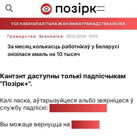
УСЕ НАВІНЫ
ПАЛІТЫКА
ЭКАНОМІКА
ГРАМАДСТВА
БЯСПЕКА
УСЕ
Грамадства
Эканоміка
28.10.2024
12:05
За месяц колькасць работнікаў у Беларусі
знізілася амаль на 10 тысяч
Кантэнт даступны толькі падпісчыкам
"Позірк+".
Калі ласка, аўтарызуйцеся альбо звярніцеся ў
службу падпіскі:
pozirk@pozirk.online
Вы можаце вернуцца на
Галоўную