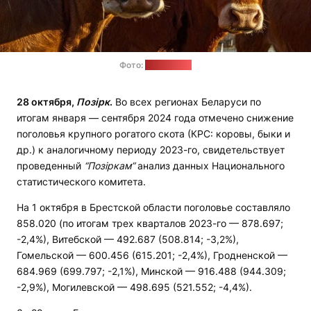
Фото:
pexels.com
28 октября,
Позірк
.
Во всех регионах Беларуси по
итогам января — сентября 2024 года отмечено снижение
поголовья крупного рогатого скота (КРС: коровы, быки и
др.) к аналогичному периоду 2023-го, свидетельствует
проведенный
“Позіркам”
анализ данных Национального
статистического комитета.
На 1 октября в Брестской области поголовье составляло
858.020 (по итогам трех кварталов 2023-го — 878.697;
-2,4%), Витебской — 492.687 (508.814; -3,2%),
Гомельской — 600.456 (615.201; -2,4%), Гродненской —
684.969 (699.797; -2,1%), Минской — 916.488 (944.309;
-2,9%), Могилевской — 498.695 (521.552; -4,4%).