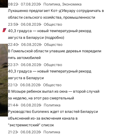
08:22
07.08.2026
Политика, Экономика
Лукашенко предлагает Кот-д'Ивуару сотрудничать в
области сельского хозяйства, промышленности
23:59
06.08.2026
Общество
40,3 градуса — новый температурный рекорд
августа в Беларуси (подробно)
22:40
06.08.2026
Общество
В Гомельской области упавшие деревья повредили
пять автомобилей
22:37
06.08.2026
Общество
40,3 градуса — новый температурный рекорд
августа в Беларуси
22:12
06.08.2026
Общество
В Мозыре ребенок выпал из окна — второй случай
за неделю, на этот раз смертельный
21:44
06.08.2026
Политика
Руководство Euronews ждет от властей Беларуси
объяснений из-за включения канала в
"экстремистский" список
21:23
06.08.2026
Политика