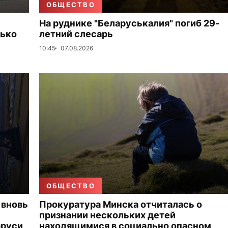
ОБЩЕСТВО
На руднике "Беларуськалия" погиб 29-
лько
летний слесарь
10:45
07.08.2026
ОБЩЕСТВО
 вновь
Прокуратура Минска отчиталась о
признании нескольких детей
аруси
находящимися в социально опасном