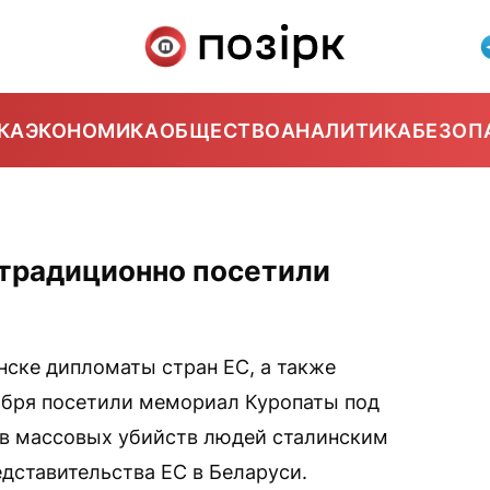
КА
ЭКОНОМИКА
ОБЩЕСТВО
АНАЛИТИКА
БЕЗОП
традиционно посетили
ске дипломаты стран ЕС, а также
ября посетили мемориал Куропаты под
тв массовых убийств людей сталинским
дставительства ЕС в Беларуси.