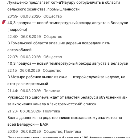
Лукашенко предлагает Кот-д'Ивуару сотрудничать в области
сельского хозяйства, промышленности
23:59
06.08.2026
Общество
40,3 градуса — новый температурный рекорд августа в Беларуси
(подробно)
22:40
06.08.2026
Общество
В Гомельской области упавшие деревья повредили пять
автомобилей
22:37
06.08.2026
Общество
40,3 градуса — новый температурный рекорд августа в Беларуси
22:12
06.08.2026
Общество
В Мозыре ребенок выпал из окна — второй случай за неделю, на
этот раз смертельный
21:44
06.08.2026
Политика
Руководство Euronews ждет от властей Беларуси объяснений из-
за включения канала в "экстремистский" список
21:23
06.08.2026
Политика
Волна давления на родственников выехавших журналистов по
всей Беларуси — БАЖ
20:06
06.08.2026
Общество, Политика
Правозащитникам известно о более чем 180 фактах преследования