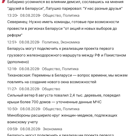
Бабарико усомнился во влиянии демсил, сославшись на мнения
"друзей в Беларуси", Латушко парировал: "У нас разные друзья"
13:20
08.08.2026
Общество, Политика
Северинец: Нужно иметь команды, готовые при возможности
провести в регионах Беларуси "от акций и новых выборов до
реформ"
12:51
08.08.2026
Политика, Экономика
Беларусь могут подключить к реализации проекта первого
грузового железнодорожного маршрута между РФ и Пакистаном
(дополнено)
12:16
08.08.2026
Общество, Политика
Тихановская: Перемены в Беларуси — вопрос времени, мы можем
повлиять на создание нового окна возможностей
11:27
08.08.2026
Общество
Сильный ветер 6 августа повалил 2,4 тыс. деревьев, повредил
крыши более 700 домов — уточненные данные МЧС
10:50
08.08.2026
Общество, Политика
Минобороны расширило круг женщин-медиков, подлежащих
воинскому учету
09:59
08.08.2026
Экономика
Беларусь могут подключить к реализации проекта первого