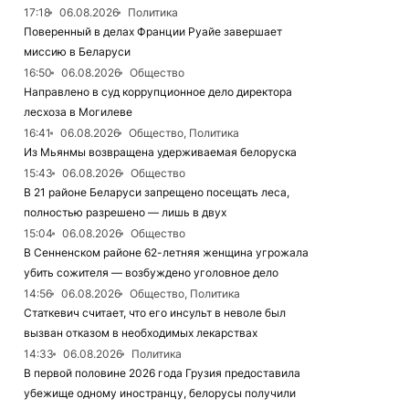
17:18
06.08.2026
Политика
Поверенный в делах Франции Руайе завершает
миссию в Беларуси
16:50
06.08.2026
Общество
Направлено в суд коррупционное дело директора
лесхоза в Могилеве
16:41
06.08.2026
Общество, Политика
Из Мьянмы возвращена удерживаемая белоруска
15:43
06.08.2026
Общество
В 21 районе Беларуси запрещено посещать леса,
полностью разрешено — лишь в двух
15:04
06.08.2026
Общество
В Сенненском районе 62-летняя женщина угрожала
убить сожителя — возбуждено уголовное дело
14:56
06.08.2026
Общество, Политика
Статкевич считает, что его инсульт в неволе был
вызван отказом в необходимых лекарствах
14:33
06.08.2026
Политика
В первой половине 2026 года Грузия предоставила
убежище одному иностранцу, белорусы получили