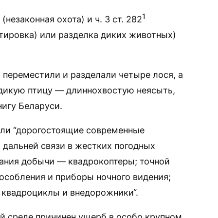
1
 (незаконная охота) и ч. 3 ст. 282
тировка) или разделка диких животных)
 переместили и разделали четыре лося, а
 дикую птицу — длиннохвостую неясыть,
игу Беларуси.
ли “дорогостоящие современные
 дальней связи в жестких погодных
ания добычи — квадрокоптеры; точной
особления и приборы ночного видения;
квадроциклы и внедорожники“.
 среде причинен ущерб в особо крупном