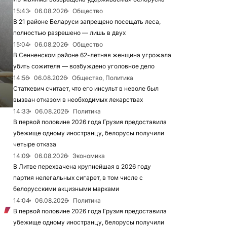
15:43
06.08.2026
Общество
В 21 районе Беларуси запрещено посещать леса,
полностью разрешено — лишь в двух
15:04
06.08.2026
Общество
В Сенненском районе 62-летняя женщина угрожала
убить сожителя — возбуждено уголовное дело
14:56
06.08.2026
Общество, Политика
Статкевич считает, что его инсульт в неволе был
вызван отказом в необходимых лекарствах
14:33
06.08.2026
Политика
В первой половине 2026 года Грузия предоставила
убежище одному иностранцу, белорусы получили
четыре отказа
14:09
06.08.2026
Экономика
В Литве перехвачена крупнейшая в 2026 году
партия нелегальных сигарет, в том числе с
белорусскими акцизными марками
14:04
06.08.2026
Политика
В первой половине 2026 года Грузия предоставила
убежище одному иностранцу, белорусы получили