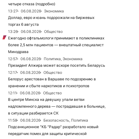
четыре отказа (подробно)
13:27
06.08.2026
Экономика
Доллар, евро и юань подорожали на биржевых
торгах 6 августа
13:26
06.08.2026
Общество
Ежегодно офтальмологи принимают в поликлиниках
более 2,5 млн пациентов — внештатный специалист
Минздрава
12:57
06.08.2026
Политика, Экономика
Президент Алжира может вскоре посетить Беларусь
12:17
06.08.2026
Общество
Белорус арестован в Варшаве по подозрению в
хранении и сбыте наркотиков и психотропов
12:11
06.08.2026
Общество
В центре Минска на девушку упали ветви
надломленного дерева — пострадавшая в больнице,
в ситуации разбирается СК
11:58
06.08.2026
Безопасность, Политика
Подсанкционное "КБ "Радар" разработало новый
передатчик помех для защиты критической