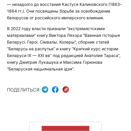
— незадолго до восстания Кастуся Калиновского (1863–
1864 гг.). Они посвящены борьбе за освобождение
белорусов от российского имперского влияния.
В 2022 году власти признали “экстремистскими
материалами” книгу Виктора Ляхора “Ваенная гісторыя
Беларусі. Героі. Сімвалы. Колеры”, сборник статей
“Беларусь на распутье” и книгу “Краткий курс истории
Беларуси IX — XXI вв” под редакцией Анатолия Тараса”,
книгу Дмитрия Лукашука и Максима Горюнова
“Беларуская нацыянальная ідэя”.
ПОДЕЛИТЬСЯ:
ПОКАЗАТЬ БОЛЬШЕ