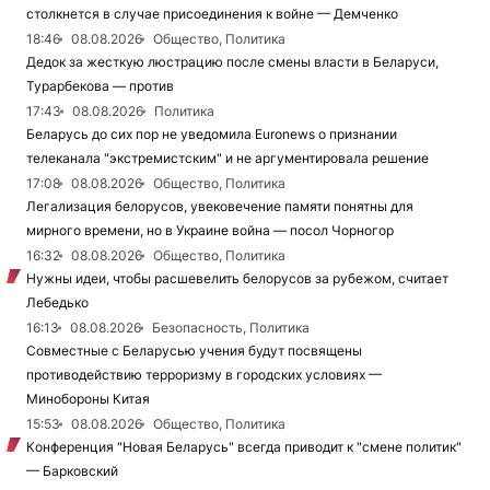
столкнется в случае присоединения к войне — Демченко
18:46
08.08.2026
Общество, Политика
Дедок за жесткую люстрацию после смены власти в Беларуси,
Турарбекова — против
17:43
08.08.2026
Политика
Беларусь до сих пор не уведомила Euronews о признании
телеканала "экстремистским" и не аргументировала решение
17:08
08.08.2026
Общество, Политика
Легализация белорусов, увековечение памяти понятны для
мирного времени, но в Украине война — посол Чорногор
16:32
08.08.2026
Общество, Политика
Нужны идеи, чтобы расшевелить белорусов за рубежом, считает
Лебедько
16:13
08.08.2026
Безопасность, Политика
Совместные с Беларусью учения будут посвящены
противодействию терроризму в городских условиях —
Минобороны Китая
15:53
08.08.2026
Общество, Политика
Конференция "Новая Беларусь" всегда приводит к "смене политик"
— Барковский