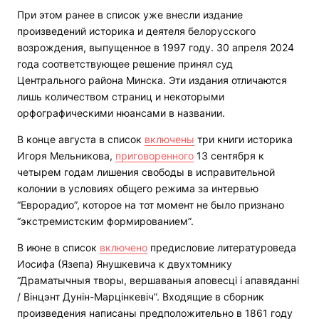
При этом ранее в список уже внесли издание
произведений историка и деятеля белорусского
возрождения, выпущенное в 1997 году. 30 апреля 2024
года соответствующее решение принял суд
Центрального района Минска. Эти издания отличаются
лишь количеством страниц и некоторыми
орфографическими нюансами в названии.
В конце августа в список
включены
три книги историка
Игоря Мельникова,
приговоренного
13 сентября к
четырем годам лишения свободы в исправительной
колонии в условиях общего режима за интервью
“Еврорадио”, которое на тот момент не было признано
“экстремистским формированием”.
В июне в список
включено
предисловие литературоведа
Иосифа (Язепа) Янушкевича к двухтомнику
“Драматычныя творы, вершаваныя аповесці і апавяданні
/ Вінцэнт Дунін-Марцінкевіч”. Входящие в сборник
произведения написаны предположительно в 1861 году