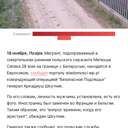
Скриншот:
архивный видеоматериал Пограничной охраны
Польши
18 ноября,
Позірк
.
Мигрант, подозреваемый в
смертельном ранении польского сержанта Матеуша
Ситека 28 мая на границе с Беларусью, находится в
Евросоюзе,
сообщил
порталу wiadomosci.wp.pl
командующий операцией “Безопасное Подляшье“
генерал Аркадиуш Шкутник.
По его словам, личность мужчины установлена, есть его
фото. Иностранец был замечен во Франции и Бельгии.
Таким образом, это “вопрос времени, когда его
арестуют“, убежден Шкутник.
Генерал также сообщил, что польские службы