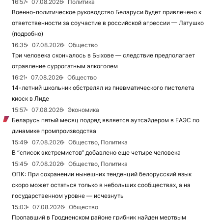
16:57
07.08.2026
Политика
Военно-политическое руководство Беларуси будет привлечено к
ответственности за соучастие в российской агрессии — Латушко
(подробно)
16:35
07.08.2026
Общество
Три человека скончалось в Быхове — следствие предполагает
отравление суррогатным алкоголем
16:21
07.08.2026
Общество
14-летний школьник обстрелял из пневматического пистолета
киоск в Лиде
15:57
07.08.2026
Экономика
Беларусь пятый месяц подряд является аутсайдером в ЕАЭС по
динамике промпроизводства
15:49
07.08.2026
Общество, Политика
В “список экстремистов“ добавлено еще четыре человека
15:45
07.08.2026
Общество, Политика
ОПК: При сохранении нынешних тенденций белорусский язык
скоро может остаться только в небольших сообществах, а на
государственном уровне — исчезнуть
15:03
07.08.2026
Общество
Пропавший в Гродненском районе грибник найден мертвым