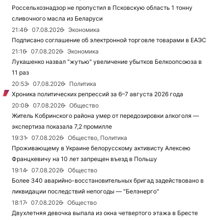
Россельхознадзор не пропустил в Псковскую область 1 тонну
сливочного масла из Беларуси
21:46
07.08.2026
Экономика
Подписано соглашение об электронной торговле товарами в ЕАЭС
21:16
07.08.2026
Экономика
Лукашенко назвал "жутью" увеличение убытков Белкоопсоюза в
11 раз
20:53
07.08.2026
Политика
Хроника политических репрессий за 6–7 августа 2026 года
20:08
07.08.2026
Общество
Житель Кобринского района умер от передозировки алкоголя —
экспертиза показала 7,2 промилле
19:31
07.08.2026
Общество, Политика
Проживающему в Украине белорусскому активисту Алексею
Францкевичу на 10 лет запрещен въезд в Польшу
19:14
07.08.2026
Общество
Более 340 аварийно-восстановительных бригад задействовано в
ликвидации последствий непогоды — "Белэнерго"
18:17
07.08.2026
Общество
Двухлетняя девочка выпала из окна четвертого этажа в Бресте