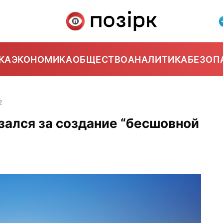
КА
ЭКОНОМИКА
ОБЩЕСТВО
АНАЛИТИКА
БЕЗОП
2
зался за создание “бесшовной