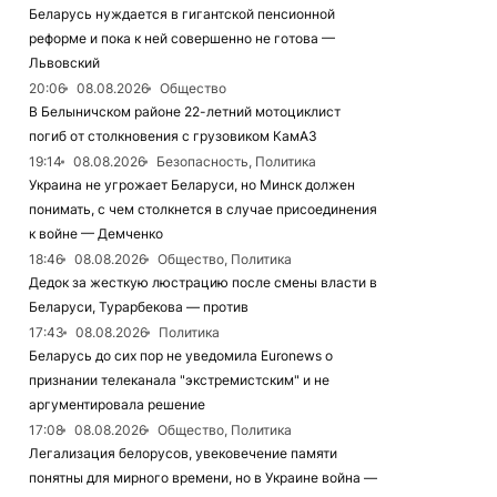
Беларусь нуждается в гигантской пенсионной
реформе и пока к ней совершенно не готова —
Львовский
20:06
08.08.2026
Общество
В Белыничском районе 22-летний мотоциклист
погиб от столкновения с грузовиком КамАЗ
19:14
08.08.2026
Безопасность, Политика
Украина не угрожает Беларуси, но Минск должен
понимать, с чем столкнется в случае присоединения
к войне — Демченко
18:46
08.08.2026
Общество, Политика
Дедок за жесткую люстрацию после смены власти в
Беларуси, Турарбекова — против
17:43
08.08.2026
Политика
Беларусь до сих пор не уведомила Euronews о
признании телеканала "экстремистским" и не
аргументировала решение
17:08
08.08.2026
Общество, Политика
Легализация белорусов, увековечение памяти
понятны для мирного времени, но в Украине война —