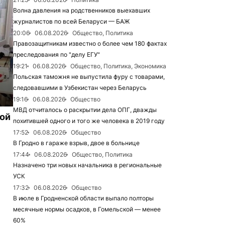
Волна давления на родственников выехавших
журналистов по всей Беларуси — БАЖ
20:06
06.08.2026
Общество, Политика
Правозащитникам известно о более чем 180 фактах
преследования по "делу ЕГУ"
19:21
06.08.2026
Общество, Политика, Экономика
Польская таможня не выпустила фуру с товарами,
следовавшими в Узбекистан через Беларусь
19:16
06.08.2026
Общество
МВД отчиталось о раскрытии дела ОПГ, дважды
рой
похитившей одного и того же человека в 2019 году
17:52
06.08.2026
Общество
В Гродно в гараже взрыв, двое в больнице
17:44
06.08.2026
Общество, Политика
Назначено три новых начальника в региональные
УСК
17:32
06.08.2026
Общество
В июле в Гродненской области выпало полторы
месячные нормы осадков, в Гомельской — менее
60%