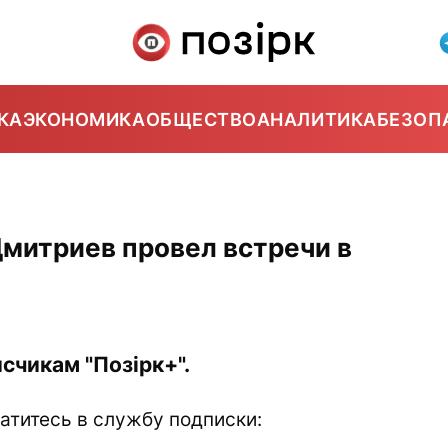
КА
ЭКОНОМИКА
ОБЩЕСТВО
АНАЛИТИКА
БЕЗОП
митриев провел встречи в
счикам "Позірк+".
атитесь в службу подписки: