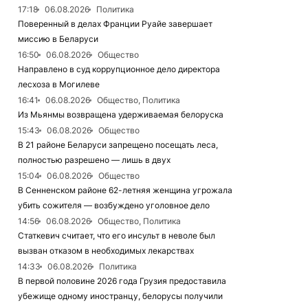
17:18
06.08.2026
Политика
Поверенный в делах Франции Руайе завершает
миссию в Беларуси
16:50
06.08.2026
Общество
Направлено в суд коррупционное дело директора
лесхоза в Могилеве
16:41
06.08.2026
Общество, Политика
Из Мьянмы возвращена удерживаемая белоруска
15:43
06.08.2026
Общество
В 21 районе Беларуси запрещено посещать леса,
полностью разрешено — лишь в двух
15:04
06.08.2026
Общество
В Сенненском районе 62-летняя женщина угрожала
убить сожителя — возбуждено уголовное дело
14:56
06.08.2026
Общество, Политика
Статкевич считает, что его инсульт в неволе был
вызван отказом в необходимых лекарствах
14:33
06.08.2026
Политика
В первой половине 2026 года Грузия предоставила
убежище одному иностранцу, белорусы получили