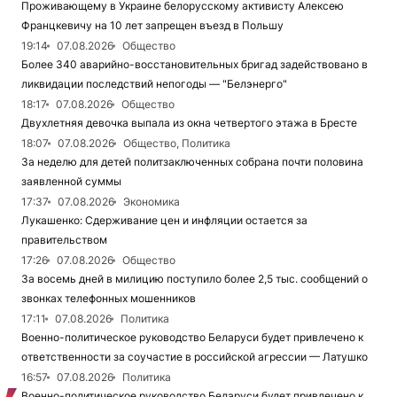
Проживающему в Украине белорусскому активисту Алексею
Францкевичу на 10 лет запрещен въезд в Польшу
19:14
07.08.2026
Общество
Более 340 аварийно-восстановительных бригад задействовано в
ликвидации последствий непогоды — "Белэнерго"
18:17
07.08.2026
Общество
Двухлетняя девочка выпала из окна четвертого этажа в Бресте
18:07
07.08.2026
Общество, Политика
За неделю для детей политзаключенных собрана почти половина
заявленной суммы
17:37
07.08.2026
Экономика
Лукашенко: Сдерживание цен и инфляции остается за
правительством
17:26
07.08.2026
Общество
За восемь дней в милицию поступило более 2,5 тыс. сообщений о
звонках телефонных мошенников
17:11
07.08.2026
Политика
Военно-политическое руководство Беларуси будет привлечено к
ответственности за соучастие в российской агрессии — Латушко
16:57
07.08.2026
Политика
Военно-политическое руководство Беларуси будет привлечено к