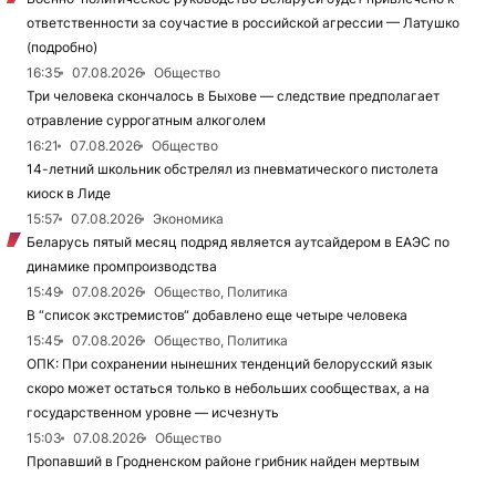
ответственности за соучастие в российской агрессии — Латушко
(подробно)
16:35
07.08.2026
Общество
Три человека скончалось в Быхове — следствие предполагает
отравление суррогатным алкоголем
16:21
07.08.2026
Общество
14-летний школьник обстрелял из пневматического пистолета
киоск в Лиде
15:57
07.08.2026
Экономика
Беларусь пятый месяц подряд является аутсайдером в ЕАЭС по
динамике промпроизводства
15:49
07.08.2026
Общество, Политика
В “список экстремистов“ добавлено еще четыре человека
15:45
07.08.2026
Общество, Политика
ОПК: При сохранении нынешних тенденций белорусский язык
скоро может остаться только в небольших сообществах, а на
государственном уровне — исчезнуть
15:03
07.08.2026
Общество
Пропавший в Гродненском районе грибник найден мертвым