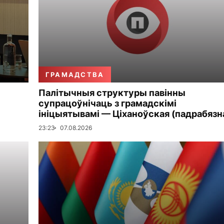
ГРАМАДСТВА
Палітычныя структуры павінны
супрацоўнічаць з грамадскімі
ініцыятывамі — Ціханоўская (падрабязн
23:23
07.08.2026