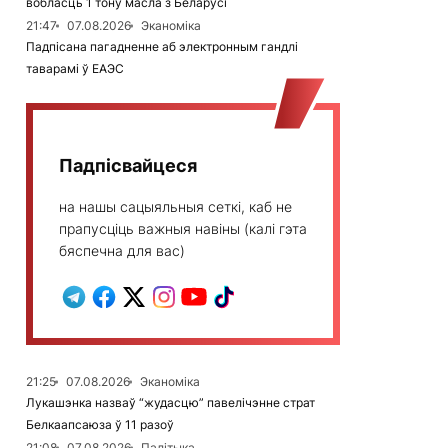
вобласць 1 тону масла з Беларусі
21:47
07.08.2026
Эканоміка
Падпісана пагадненне аб электронным гандлі
таварамі ў ЕАЭС
Падпісвайцеся
на нашы сацыяльныя сеткі, каб не
прапусціць важныя навіны (калі гэта
бяспечна для вас)
21:25
07.08.2026
Эканоміка
Лукашэнка назваў “жудасцю” павелічэнне страт
Белкаапсаюза ў 11 разоў
21:08
07.08.2026
Палітыка