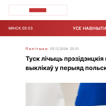
ПОЗІРК+
УСЕ НАВІНЫ
П
МІНСК 05:53
Палітыка
05.12.2024
20:31
Туск лічыць прэзідэнцкія
выклікаў у перыяд польс