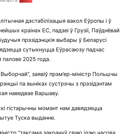
нае фота:
gov.pl
алітычная дэстабілізацыя вакол Еўропы і ў
ейшых краінах ЕС, падзеі ў Грузіі, Паўднёвай
 будучыя прэзідэнцкія выбары ў Беларусі
авядзецца сутыкнуцца Еўрасаюзу падчас
 палове 2025 года.
Выборчай”, заявіў прэм’ер-міністр Польшчы
рэнцыі па выніках сустрэчы з прэзідэнтам
кая наведвае Варшаву.
яжкі гістарычны момант нам давядзецца
цытуе Туска выданне.
іністр “таксама закрануў сваю ідэю часова