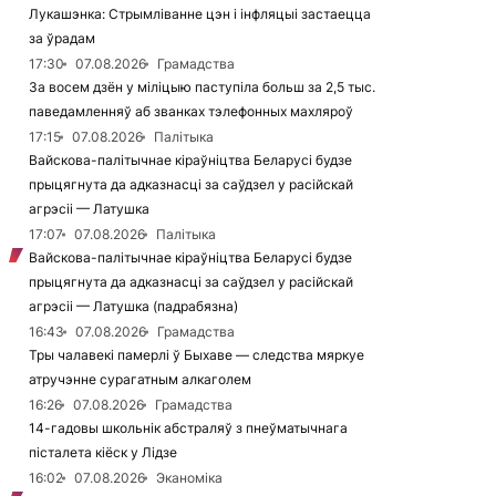
Лукашэнка: Стрымліванне цэн і інфляцыі застаецца
за ўрадам
17:30
07.08.2026
Грамадства
За восем дзён у міліцыю паступіла больш за 2,5 тыс.
паведамленняў аб званках тэлефонных махляроў
17:15
07.08.2026
Палітыка
Вайскова-палітычнае кіраўніцтва Беларусі будзе
прыцягнута да адказнасці за саўдзел у расійскай
агрэсіі — Латушка
17:07
07.08.2026
Палітыка
Вайскова-палітычнае кіраўніцтва Беларусі будзе
прыцягнута да адказнасці за саўдзел у расійскай
агрэсіі — Латушка (падрабязна)
16:43
07.08.2026
Грамадства
Тры чалавекі памерлі ў Быхаве — следства мяркуе
атручэнне сурагатным алкаголем
16:26
07.08.2026
Грамадства
14-гадовы школьнік абстраляў з пнеўматычнага
пісталета кіёск у Лідзе
16:02
07.08.2026
Эканоміка