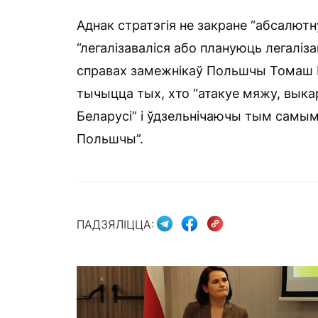
Аднак стратэгія не закране “абсалют
“легалізаваліся або плануюць легалізав
справах замежнікаў Польшчы Томаш 
тычыцца тых, хто “атакуе мяжу, вы
Беларусі” і ўдзельнічаючы тым самым 
Польшчы”.
ПАДЗЯЛІЦЦА: