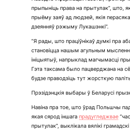
прыпыніць права на прытулак”, што, я
прыёму заяў ад людзей, якія перася
дзеянняў рэжыму Лукашэнкі”.
“Я рады, што праціўнікаў думкі пра а
становіцца нашым агульным мысленнем
ініцыятыў, напрыклад магчымасці пры
Гэта таксама было пацверджана на с
будзе праводзіць тут жорсткую паліты
Прэзідэнцкія выбары ў Беларусі прыз
Навіна пра тое, што ўрад Польшчы па
якая сярод іншага
прадугледжвае
“ча
прытулак”, выклікала вялікі грамадскі