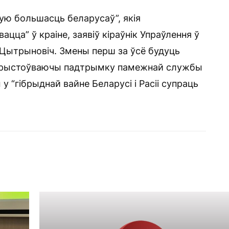
ную большасць беларусаў”, якія
ацца” ў краіне, заявіў кіраўнік Упраўлення ў
Цытрыновіч. Змены перш за ўсё будуць
карыстоўваючы падтрымку памежнай службы
у “гібрыднай вайне Беларусі і Расіі супраць