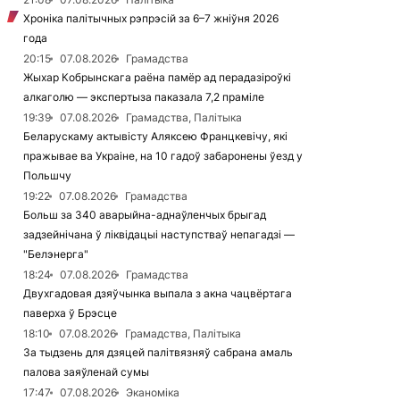
Хроніка палітычных рэпрэсій за 6–7 жніўня 2026
года
20:15
07.08.2026
Грамадства
Жыхар Кобрынскага раёна памёр ад перадазіроўкі
алкаголю — экспертыза паказала 7,2 праміле
19:39
07.08.2026
Грамадства, Палітыка
Беларускаму актывісту Аляксею Францкевічу, які
пражывае ва Украіне, на 10 гадоў забаронены ўезд у
Польшчу
19:22
07.08.2026
Грамадства
Больш за 340 аварыйна-аднаўленчых брыгад
задзейнічана ў ліквідацыі наступстваў непагадзі —
"Белэнерга"
18:24
07.08.2026
Грамадства
Двухгадовая дзяўчынка выпала з акна чацвёртага
паверха ў Брэсце
18:10
07.08.2026
Грамадства, Палітыка
За тыдзень для дзяцей палітвязняў сабрана амаль
палова заяўленай сумы
17:47
07.08.2026
Эканоміка