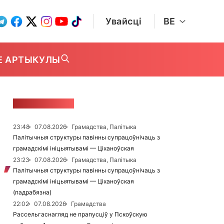
Увайсці
BE
Е АРТЫКУЛЫ
СТУЖКА НАВІН
23:48
07.08.2026
Грамадства, Палітыка
Палітычныя структуры павінны супрацоўнічаць з
грамадскімі ініцыятывамі — Ціханоўская
23:23
07.08.2026
Грамадства, Палітыка
Палітычныя структуры павінны супрацоўнічаць з
грамадскімі ініцыятывамі — Ціханоўская
(падрабязна)
22:02
07.08.2026
Грамадства
Рассельгаснагляд не прапусціў у Пскоўскую