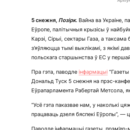
Архіў
5 снежня,
П
о
зірк
.
Вайна ва Украіне, п
Еўропе, палітычныя крызісы ў найбуйн
Карэі, Сірыі, сектары Газа, а таксама
з’яўляюцца тымі выклікамі, з якімі д
польскага старшынства ў ЕС у першай
Пра гэта, паводле
інфармацыі
“Газеты 
Дональд Туск 5 снежня на прэс-канфе
Еўрапарламента Рабертай Метсола, я
“Усё гэта паказвае нам, у наколькі ц
працаваць дзеля бяспекі Еўропы”, — 
Паводле інфармацыі газеты, прэм’ер-м