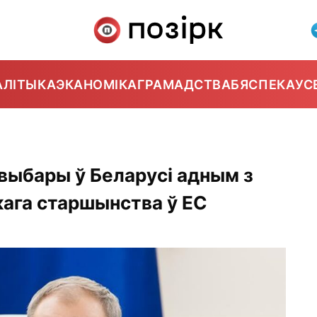
АЛІТЫКА
ЭКАНОМІКА
ГРАМАДСТВА
БЯСПЕКА
УС
 выбары ў Беларусі адным з
кага старшынства ў ЕС