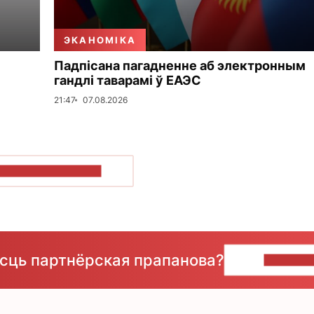
ЭКАНОМІКА
Падпісана пагадненне аб электронным
гандлі таварамі ў ЕАЭС
21:47
07.08.2026
ПАКАЗАЦЬ БОЛЬШ
ёсць партнёрская прапанова?
НАПІШЫ