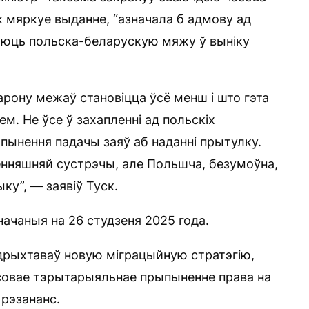
к мяркуе выданне, “азначала б адмову ад
каюць польска-беларускую мяжу ў выніку
барону межаў становіцца ўсё менш і што гэта
. Не ўсе ў захапленні ад польскіх
пынення падачы заяў аб наданні прытулку.
ённяшняй сустрэчы, але Польшча, безумоўна,
ку”, — заявіў Туск.
начаныя на 26 студзеня 2025 года.
дрыхтаваў новую міграцыйную стратэгію,
совае тэрытарыяльнае прыпыненне права на
 рэзананс.