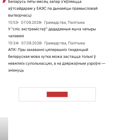
Беларусь пяты месяц запар з'яўляецца
аўтсайдарам у ЕАЭС па дынаміцы прамысловай
вытворчасці
15:53
07.08.2026
Грамадства, Палітыка
У "спіс экстрэмістаў" дададзеныя яшчэ чатыры
чалавекі
15:34
07.08.2026
Грамадства, Палітыка
АПК: Пры захаванні цяперашніх тэндэнцый
беларуская мова хутка можа застацца толькі ў
невялікіх супольнасцях, а на дзяржаўным узроўні —
знікнуць
ЧЫТАЦЬ