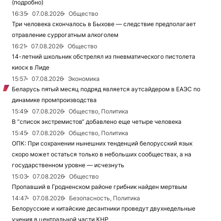
(подробно)
16:35
07.08.2026
Общество
Три человека скончалось в Быхове — следствие предполагает
отравление суррогатным алкоголем
16:21
07.08.2026
Общество
14-летний школьник обстрелял из пневматического пистолета
киоск в Лиде
15:57
07.08.2026
Экономика
Беларусь пятый месяц подряд является аутсайдером в ЕАЭС по
динамике промпроизводства
15:49
07.08.2026
Общество, Политика
В “список экстремистов“ добавлено еще четыре человека
15:45
07.08.2026
Общество, Политика
ОПК: При сохранении нынешних тенденций белорусский язык
скоро может остаться только в небольших сообществах, а на
государственном уровне — исчезнуть
15:03
07.08.2026
Общество
Пропавший в Гродненском районе грибник найден мертвым
14:47
07.08.2026
Безопасность, Политика
Белорусские и китайские десантники проведут двухнедельные
учения в центральной части КНР