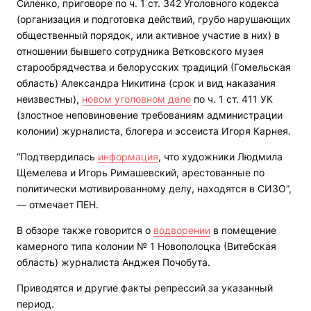
Силенко, приговоре по ч. 1 ст. 342 Уголовного кодекса
(организация и подготовка действий, грубо нарушающих
общественный порядок, или активное участие в них) в
отношении бывшего сотрудника Ветковского музея
старообрядчества и белорусских традиций (Гомельская
область) Александра Никитина (срок и вид наказания
неизвестны),
новом уголовном деле
по ч. 1 ст. 411 УК
(злостное неповиновение требованиям администрации
колонии) журналиста, блогера и эссеиста Игоря Карнея.
“Подтвердилась
информация
, что художники Людмила
Щемелева и Игорь Римашевский, арестованные по
политически мотивированному делу, находятся в СИЗО”,
— отмечает ПЕН.
В обзоре также говорится о
водворении
в помещение
камерного типа колонии № 1 Новополоцка (Витебская
область) журналиста Анджея Почобута.
Приводятся и другие факты репрессий за указанный
период.