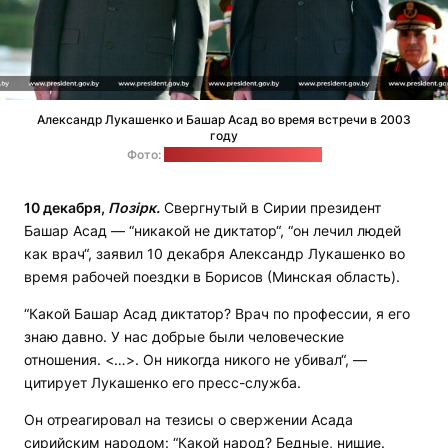
Александр Лукашенко и Башар Асад во время встречи в 2003
году
Фото:
пресс-служба Лукашенко
10 декабря,
Позірк.
Свергнутый в Сирии президент
Башар Асад — “никакой не диктатор“, “он лечил людей
как врач“, заявил 10 декабря Александр Лукашенко во
время рабочей поездки в Борисов (Минская область).
“Какой Башар Асад диктатор? Врач по профессии, я его
знаю давно. У нас добрые были человеческие
отношения. <…>. Он никогда никого не убивал“, —
цитирует Лукашенко его пресс-служба.
Он отреагировал на тезисы о свержении Асада
сирийским народом: “Какой народ? Бедные, нищие.