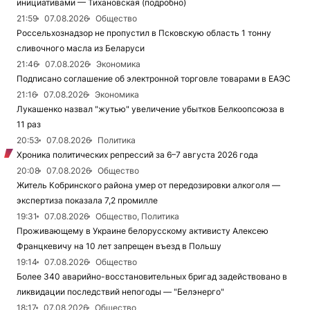
инициативами — Тихановская (подробно)
21:59
07.08.2026
Общество
Россельхознадзор не пропустил в Псковскую область 1 тонну
сливочного масла из Беларуси
21:46
07.08.2026
Экономика
Подписано соглашение об электронной торговле товарами в ЕАЭС
21:16
07.08.2026
Экономика
Лукашенко назвал "жутью" увеличение убытков Белкоопсоюза в
11 раз
20:53
07.08.2026
Политика
Хроника политических репрессий за 6–7 августа 2026 года
20:08
07.08.2026
Общество
Житель Кобринского района умер от передозировки алкоголя —
экспертиза показала 7,2 промилле
19:31
07.08.2026
Общество, Политика
Проживающему в Украине белорусскому активисту Алексею
Францкевичу на 10 лет запрещен въезд в Польшу
19:14
07.08.2026
Общество
Более 340 аварийно-восстановительных бригад задействовано в
ликвидации последствий непогоды — "Белэнерго"
18:17
07.08.2026
Общество