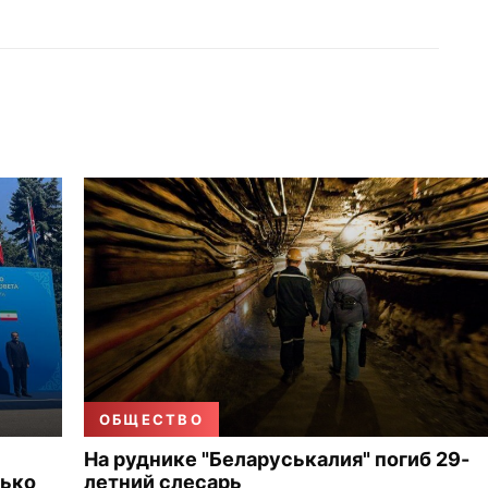
ОБЩЕСТВО
На руднике "Беларуськалия" погиб 29-
лько
летний слесарь