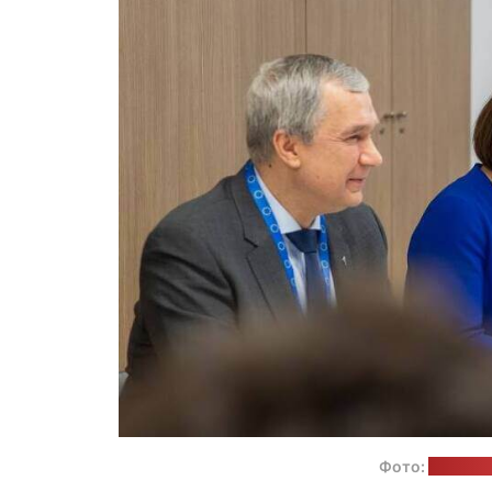
Фото:
телегра