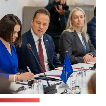
м-канал Павла Латушко