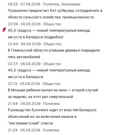
08:22
07.08.2026
Политика, Экономика
Лукашенко предлагает Кот-д'Ивуару сотрудничать в
области сельского хозяйства, промышленности
23:59
06.08.2026
Общество
40,3 градуса — новый температурный рекорд
августа в Беларуси (подробно)
22:40
06.08.2026
Общество
В Гомельской области упавшие деревья повредили
пять автомобилей
22:37
06.08.2026
Общество
40,3 градуса — новый температурный рекорд
августа в Беларуси
22:12
06.08.2026
Общество
В Мозыре ребенок выпал из окна — второй случай
за неделю, на этот раз смертельный
21:44
06.08.2026
Политика
Руководство Euronews ждет от властей Беларуси
объяснений из-за включения канала в
"экстремистский" список
21:23
06.08.2026
Политика