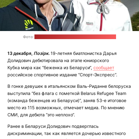
Фото:
страница Сергея Долидовича в "Фейсбуке"
13 декабря,
Позірк
.
19-летняя биатлонистка Дарья
Долидович дебютировала на этапе юниорского
Кубка мира как “беженка из Беларуси“,
сообщает
российское спортивное издание “Спорт-Экспресс“.
В гонке девушек в итальянском Валь-Риданне белоруска
выступила “без флага с пометкой Belarus Refugee Team
(команда беженцев из Беларуси)“, заняв 53-е итоговое
место из 115 возможных, отмечает медиа. По мнению
СМИ, для дебюта “это неплохо“.
Ранее в Беларуси Долидович подверглась
дискриминации, так как является дочерью известного