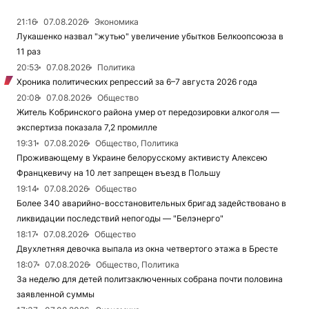
21:16
07.08.2026
Экономика
Лукашенко назвал "жутью" увеличение убытков Белкоопсоюза в
11 раз
20:53
07.08.2026
Политика
Хроника политических репрессий за 6–7 августа 2026 года
20:08
07.08.2026
Общество
Житель Кобринского района умер от передозировки алкоголя —
экспертиза показала 7,2 промилле
19:31
07.08.2026
Общество, Политика
Проживающему в Украине белорусскому активисту Алексею
Францкевичу на 10 лет запрещен въезд в Польшу
19:14
07.08.2026
Общество
Более 340 аварийно-восстановительных бригад задействовано в
ликвидации последствий непогоды — "Белэнерго"
18:17
07.08.2026
Общество
Двухлетняя девочка выпала из окна четвертого этажа в Бресте
18:07
07.08.2026
Общество, Политика
За неделю для детей политзаключенных собрана почти половина
заявленной суммы