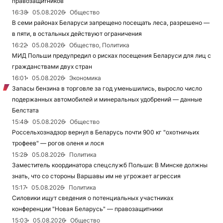
правозащитников
16:38
05.08.2026
Общество
В семи районах Беларуси запрещено посещать леса, разрешено —
в пяти, в остальных действуют ограничения
16:22
05.08.2026
Общество, Политика
МИД Польши предупредил о рисках посещения Беларуси для лиц с
гражданствами двух стран
16:01
05.08.2026
Экономика
Запасы бензина в торговле за год уменьшились, выросло число
подержанных автомобилей и минеральных удобрений — данные
Белстата
15:48
05.08.2026
Общество
Россельхознадзор вернул в Беларусь почти 900 кг "охотничьих
трофеев" — рогов оленя и лося
15:28
05.08.2026
Политика
Заместитель координатора спецслужб Польши: В Минске должны
знать, что со стороны Варшавы им не угрожает агрессия
15:17
05.08.2026
Политика
Силовики ищут сведения о потенциальных участниках
конференции "Новая Беларусь" — правозащитники
15:03
05.08.2026
Общество