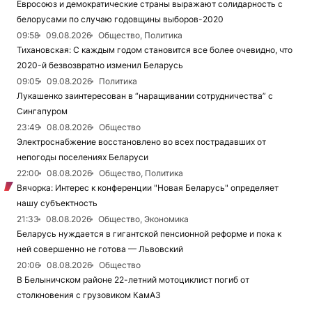
Евросоюз и демократические страны выражают солидарность с
белорусами по случаю годовщины выборов-2020
09:58
09.08.2026
Общество, Политика
Тихановская: С каждым годом становится все более очевидно, что
2020-й безвозвратно изменил Беларусь
09:05
09.08.2026
Политика
Лукашенко заинтересован в “наращивании сотрудничества” с
Сингапуром
23:49
08.08.2026
Общество
Электроснабжение восстановлено во всех пострадавших от
непогоды поселениях Беларуси
22:00
08.08.2026
Общество, Политика
Вячорка: Интерес к конференции "Новая Беларусь" определяет
нашу субъектность
21:33
08.08.2026
Общество, Экономика
Беларусь нуждается в гигантской пенсионной реформе и пока к
ней совершенно не готова — Львовский
20:06
08.08.2026
Общество
В Белыничском районе 22-летний мотоциклист погиб от
столкновения с грузовиком КамАЗ