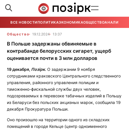
ВСЕ НОВОСТИ
ПОЛИТИКА
ЭКОНОМИКА
ОБЩЕСТВО
АНАЛИТИКА
Общество
19.12.2024
13:37
В Польше задержаны обвиняемые в
контрабанде белорусских сигарет, ущерб
оценивается почти в 3 млн долларов
19 декабря,
Позірк
.
О задержании 9 ноября
сотрудниками краковского Центрального следственного
управления, районного управления полиции и
таможенно-фискальной службы двух человек,
подозреваемых в перевозке табачных изделий в Польшу
из Беларуси без польских акцизных марок, сообщила 19
декабря Прокуратура Польши.
Оно произошло на территории одного из складских
помещений в городе Кельце (центр одноименного