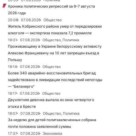
Хроника политических репрессий за 6–7 августа
2026 года
20:08
07.08.2026
Общество
Житель Кобринского района умер от передозировки
алкоголя — экспертиза показала 7,2 промилле
19:31
07.08.2026
Общество, Политика
Проживающему в Украине белорусскому активисту
Алексею Францкевичу на 10 лет запрещен въезд в
Польшу
19:14
07.08.2026
Общество
Более 340 аварийно-восстановительных бригад
задействовано в ликвидации последствий непогоды
— "Белэнерго"
18:17
07.08.2026
Общество
Двухлетняя девочка выпала из окна четвертого
этажа в Бресте
18:07
07.08.2026
Общество, Политика
За неделю для детей политзаключенных собрана
почти половина заявленной суммы
17:37
07.08.2026
Экономика