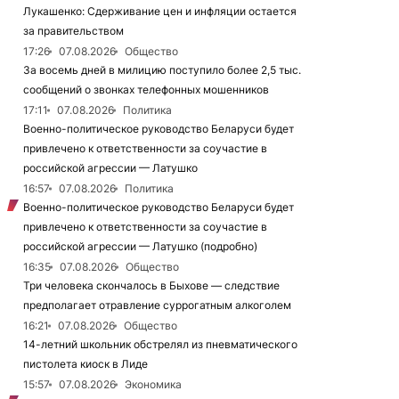
Лукашенко: Сдерживание цен и инфляции остается
за правительством
17:26
07.08.2026
Общество
За восемь дней в милицию поступило более 2,5 тыс.
сообщений о звонках телефонных мошенников
17:11
07.08.2026
Политика
Военно-политическое руководство Беларуси будет
привлечено к ответственности за соучастие в
российской агрессии — Латушко
16:57
07.08.2026
Политика
Военно-политическое руководство Беларуси будет
привлечено к ответственности за соучастие в
российской агрессии — Латушко (подробно)
16:35
07.08.2026
Общество
Три человека скончалось в Быхове — следствие
предполагает отравление суррогатным алкоголем
16:21
07.08.2026
Общество
14-летний школьник обстрелял из пневматического
пистолета киоск в Лиде
15:57
07.08.2026
Экономика