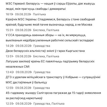
МЗС Германіі: Беларусь — нацыя ў сэрцы Еўропы, дзе жывуць
людзі, якія прагнуць свабоды і дэмакратыі
16:19
09.08.2026
Палітыка
Кіраўнік МЗС Украіны: Спадзяемся, Беларусь стане свабоднай
краінай, будучыню якой пачне вызначаць народ, а не Масква
15:31
09.08.2026
Бяспека, Палітыка
У ССА праходзяць ваенныя зборы — на іх, як мяркуецца,
выкліканыя нядобрасумленныя работнікі сельскай гаспадаркі
14:26
09.08.2026
Грамадства
Двое беларускіх альпіністаў зніклі ў гарах Кыргызстана
13:51
09.08.2026
Бяспека, Палітыка
Латушка заклікаў краіны ЕС павялічыць падтрымку беларускіх
незалежных СМІ
13:42
09.08.2026
Грамадства
ДТЗ з удзелам міліцэйскага транспарту ў Кобрыне — супрацоўнікі
МУС дастаўленыя ў бальніцу
12:55
09.08.2026
Грамадства
45-гадоваму жыхару Салігорска пагражае да 15 гадоў зняволення
за распаўсюд наркотыкаў
12:35
09.08.2026
Грамадства, Палітыка