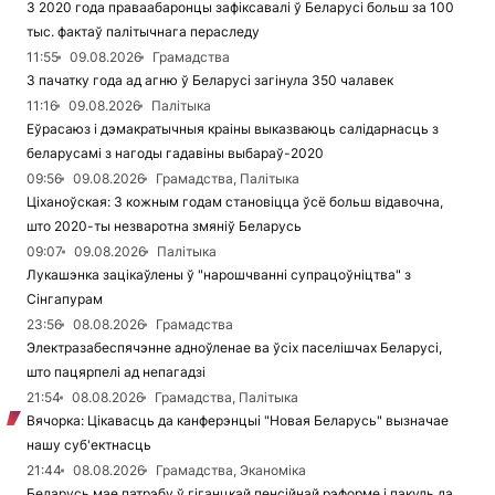
З 2020 года праваабаронцы зафіксавалі ў Беларусі больш за 100
тыс. фактаў палітычнага пераследу
11:55
09.08.2026
Грамадства
З пачатку года ад агню ў Беларусі загінула 350 чалавек
11:16
09.08.2026
Палітыка
Еўрасаюз і дэмакратычныя краіны выказваюць салідарнасць з
беларусамі з нагоды гадавіны выбараў-2020
09:56
09.08.2026
Грамадства, Палітыка
Ціханоўская: З кожным годам становіцца ўсё больш відавочна,
што 2020-ты незваротна змяніў Беларусь
09:07
09.08.2026
Палітыка
Лукашэнка зацікаўлены ў "нарошчванні супрацоўніцтва" з
Сінгапурам
23:56
08.08.2026
Грамадства
Электразабеспячэнне адноўленае ва ўсіх паселішчах Беларусі,
што пацярпелі ад непагадзі
21:54
08.08.2026
Грамадства, Палітыка
Вячорка: Цікавасць да канферэнцыі "Новая Беларусь" вызначае
нашу суб'ектнасць
21:44
08.08.2026
Грамадства, Эканоміка
Беларусь мае патрэбу ў гіганцкай пенсійнай рэформе і пакуль да