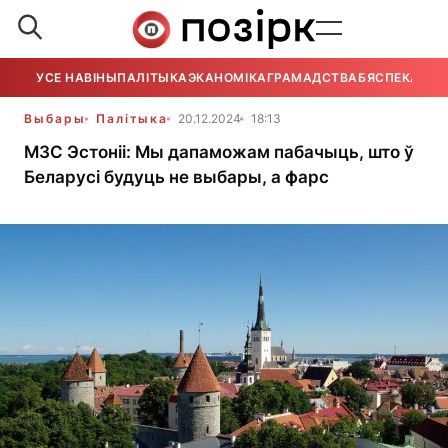
УСЕ НАВІНЫ
ПАЛІТЫКА
ЭКАНОМІКА
ГРАМАДСТВА
БЯСПЕКА
УСЕ
Выбары
Палітыка
20.12.2024
18:13
МЗС Эстоніі: Мы дапаможам пабачыць, што ў
Беларусі будуць не выбары, а фарс