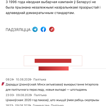
З 1996 года ніводная выбарчая кампанія ў Беларусі не
была прызнана незалежнымі назіральнікамі празрыстай і
адпаведнай дэмакратычным стандартам.
ПАДЗЯЛІЦЦА:
ПАКАЗАЦЬ БОЛЬШ
СТУЖКА НАВІН
08:24
10.08.2026
Палітыка
Дарадца Ціханоўскай: Мінск актывізаваў выкарыстанне Інтэрпола
для палітычнага пераследу, новыя выпадкі — штотыдзень
23:00
09.08.2026
Палітыка
Ціханоўская: 2020 год паказаў, што жыццё ўмее рабіць сюрпрызы
18:57
09.08.2026
Грамадства, Палітыка