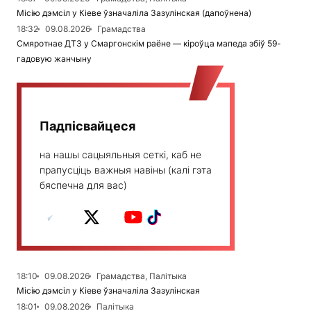
Місію дэмсіл у Кіеве ўзначаліла Зазулінская (дапоўнена)
18:32
09.08.2026
Грамадства
Смяротнае ДТЗ у Смаргонскім раёне — кіроўца мапеда збіў 59-
гадовую жанчыну
Падпісвайцеся
на нашы сацыяльныя сеткі, каб не
прапусціць важныя навіны (калі гэта
бяспечна для вас)
18:10
09.08.2026
Грамадства, Палітыка
Місію дэмсіл у Кіеве ўзначаліла Зазулінская
18:01
09.08.2026
Палітыка