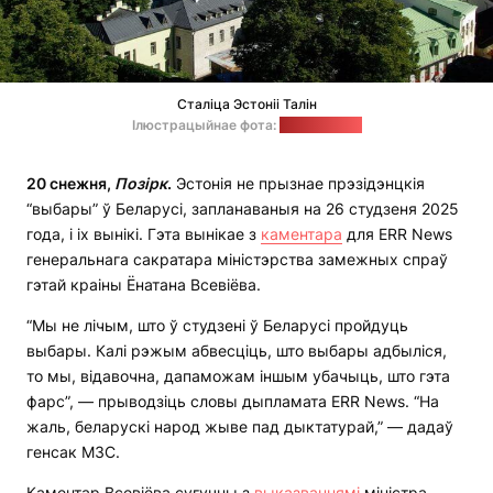
Сталіца Эстоніі Талін
Ілюстрацыйнае фота:
pixabay.com
20 снежня,
Позірк
.
Эстонія не прызнае прэзідэнцкія
“выбары” ў Беларусі, запланаваныя на 26 студзеня 2025
года, і іх вынікі. Гэта вынікае з
каментара
для ERR News
генеральнага сакратара міністэрства замежных спраў
гэтай краіны Ёнатана Всевіёва.
“Мы не лічым, што ў студзені ў Беларусі пройдуць
выбары. Калі рэжым абвесціць, што выбары адбыліся,
то мы, відавочна, дапаможам іншым убачыць, што гэта
фарс”, — прыводзіць словы дыпламата ERR News. “На
жаль, беларускі народ жыве пад дыктатурай,” — дадаў
генсак МЗС.
Каментар Всевіёва сугучны з
выказваннямі
міністра