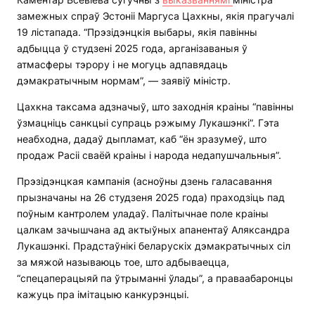
замежных спраў Эстоніі Маргуса Цахкны, якія прагучалі
19 лістапада. “Прэзідэнцкія выбары, якія павінны
адбыцца ў студзені 2025 года, арганізаваныя ў
атмасферы тэрору і не могуць адпавядаць
дэмакратычным нормам”, — заявіў міністр.
Цахкна таксама адзначыў, што заходнія краіны “павінны
ўзмацніць санкцыі супраць рэжыму Лукашэнкі”. Гэта
неабходна, дадаў дыпламат, каб “ён зразумеў, што
продаж Расіі сваёй краіны і народа недапушчальныя”.
Прэзідэнцкая кампанія (асноўны дзень галасавання
прызначаны на 26 студзеня 2025 года) праходзіць пад
поўным кантролем уладаў. Палітычнае поле краіны
цалкам зачышчана ад актыўных апанентаў Аляксандра
Лукашэнкі. Прадстаўнікі беларускіх дэмакратычных сіл
за мяжой называюць тое, што адбываецца,
“спецаперацыяй па ўтрыманні ўлады”, а праваабаронцы
кажуць пра імітацыю канкурэнцыі.