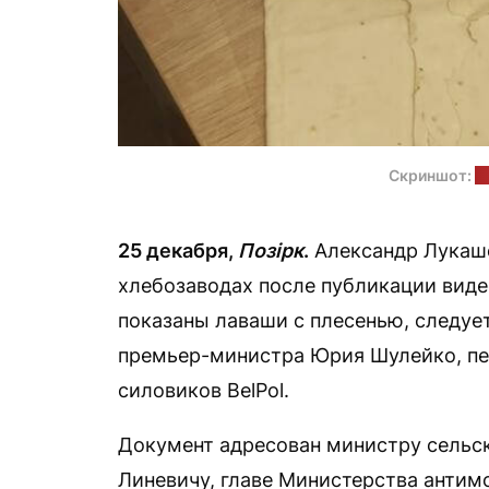
Скриншот:
t
25 декабря,
Позірк
.
Александр Лукаше
хлебозаводах после публикации видео
показаны лаваши с плесенью, следуе
премьер-министра Юрия Шулейко, п
силовиков BelPol.
Документ адресован министру сельск
Линевичу, главе Министерства антим