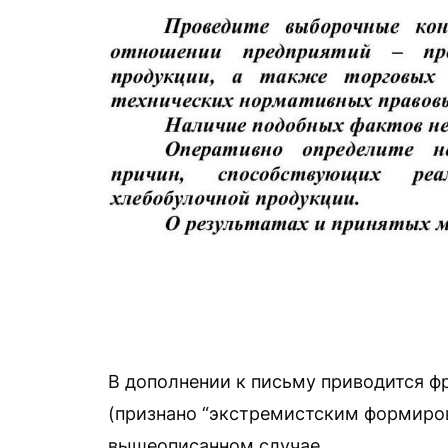
В дополнении к письму приводится ф
(признано “экстремистским формиров
вышеописанном случае.