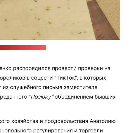
iktok.com/@vladis.1ove
нко распорядился провести проверки на
роликов в соцсети “ТикТок”, в которых
т из служебного письма заместителя
ереданного
“Позірку”
объединением бывших
ого хозяйства и продовольствия Анатолию
онопольного регулирования и торговли