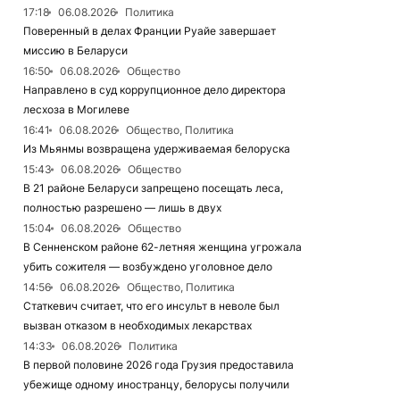
17:18
06.08.2026
Политика
Поверенный в делах Франции Руайе завершает
миссию в Беларуси
16:50
06.08.2026
Общество
Направлено в суд коррупционное дело директора
лесхоза в Могилеве
16:41
06.08.2026
Общество, Политика
Из Мьянмы возвращена удерживаемая белоруска
15:43
06.08.2026
Общество
В 21 районе Беларуси запрещено посещать леса,
полностью разрешено — лишь в двух
15:04
06.08.2026
Общество
В Сенненском районе 62-летняя женщина угрожала
убить сожителя — возбуждено уголовное дело
14:56
06.08.2026
Общество, Политика
Статкевич считает, что его инсульт в неволе был
вызван отказом в необходимых лекарствах
14:33
06.08.2026
Политика
В первой половине 2026 года Грузия предоставила
убежище одному иностранцу, белорусы получили