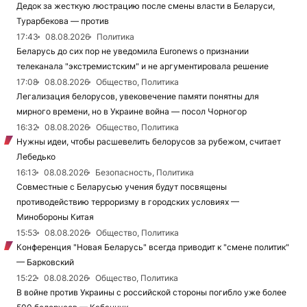
Дедок за жесткую люстрацию после смены власти в Беларуси,
Турарбекова — против
17:43
08.08.2026
Политика
Беларусь до сих пор не уведомила Euronews о признании
телеканала "экстремистским" и не аргументировала решение
17:08
08.08.2026
Общество, Политика
Легализация белорусов, увековечение памяти понятны для
мирного времени, но в Украине война — посол Чорногор
16:32
08.08.2026
Общество, Политика
Нужны идеи, чтобы расшевелить белорусов за рубежом, считает
Лебедько
16:13
08.08.2026
Безопасность, Политика
Совместные с Беларусью учения будут посвящены
противодействию терроризму в городских условиях —
Минобороны Китая
15:53
08.08.2026
Общество, Политика
Конференция "Новая Беларусь" всегда приводит к "смене политик"
— Барковский
15:22
08.08.2026
Общество, Политика
В войне против Украины с российской стороны погибло уже более