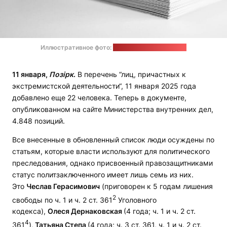
Иллюстративное фото:
Ron Dyar / unsplash.com
11 января,
Позірк
.
В перечень “лиц, причастных к
экстремистской деятельности“, 11 января 2025 года
добавлено еще 22 человека. Теперь в документе,
опубликованном на сайте Министерства внутренних дел,
4.848 позиций.
Все внесенные в обновленный список люди осуждены по
статьям, которые власти используют для политического
преследования, однако присвоенный правозащитниками
статус политзаключенного имеет лишь семь из них.
Это
Чеслав Герасимович
(приговорен к 5 годам лишения
2
свободы по ч. 1 и ч. 2 ст. 361
Уголовного
кодекса),
Олеся Дернаковская
(4 года; ч. 1 и ч. 2 ст.
4
361
),
Татьяна Степа
(4 года; ч. 3 ст. 361, ч. 1 и ч. 2 ст.