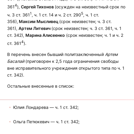
4
361
),
Сергей Тихонов
(осужден на неизвестный срок по
1
5
ч. 3 ст. 361
, ч. 1 ст. 14 и ч. 2 ст. 290
, ч. 1 ст.
356),
Максим Мысливец
(срок неизвестен; ч. 3 ст.
361),
Артем Литевич
(срок неизвестен; ч. 3 ст. 361, ч. 1
ст. 342),
Марина Алисеенко
(срок неизвестен; ч. 1 и ч. 2
4
ст. 361
).
В перечень внесен бывший политзаключенный
Артем
Басалай
(приговорен к 2,5 года ограничения свободы
вне исправительного учреждения открытого типа по ч. 1
ст. 342).
Остальные внесенные в список:
Юлия Лондарева — ч. 1 ст. 342;
Ольга Петюкевич — ч. 1 ст. 342;