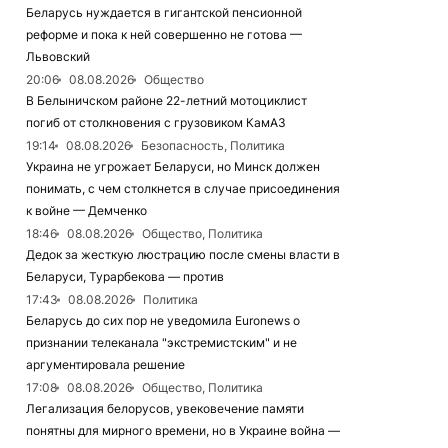
Беларусь нуждается в гигантской пенсионной
реформе и пока к ней совершенно не готова —
Львовский
20:06
08.08.2026
Общество
В Белыничском районе 22-летний мотоциклист
погиб от столкновения с грузовиком КамАЗ
19:14
08.08.2026
Безопасность, Политика
Украина не угрожает Беларуси, но Минск должен
понимать, с чем столкнется в случае присоединения
к войне — Демченко
18:46
08.08.2026
Общество, Политика
Дедок за жесткую люстрацию после смены власти в
Беларуси, Турарбекова — против
17:43
08.08.2026
Политика
Беларусь до сих пор не уведомила Euronews о
признании телеканала "экстремистским" и не
аргументировала решение
17:08
08.08.2026
Общество, Политика
Легализация белорусов, увековечение памяти
понятны для мирного времени, но в Украине война —