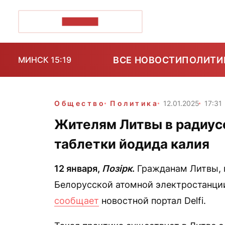
ПОЗІРК+
ВСЕ НОВОСТИ
ПОЛИТИ
МИНСК 15:19
Общество
Политика
12.01.2025
17:31
Жителям Литвы в радиус
таблетки йодида калия
12 января,
Позірк
.
Гражданам Литвы, 
Белорусской атомной электростанции
сообщает
новостной портал Delfi.