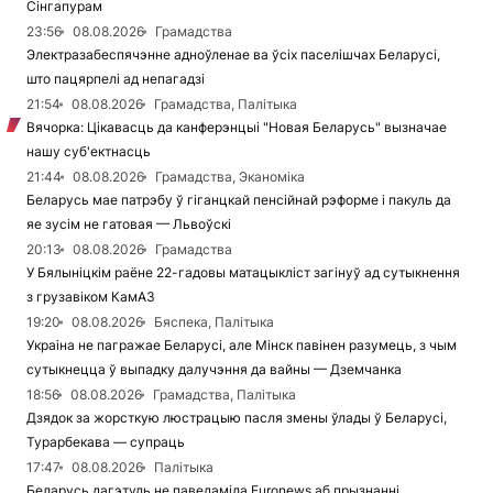
Сінгапурам
23:56
08.08.2026
Грамадства
Электразабеспячэнне адноўленае ва ўсіх паселішчах Беларусі,
што пацярпелі ад непагадзі
21:54
08.08.2026
Грамадства, Палітыка
Вячорка: Цікавасць да канферэнцыі "Новая Беларусь" вызначае
нашу суб'ектнасць
21:44
08.08.2026
Грамадства, Эканоміка
Беларусь мае патрэбу ў гіганцкай пенсійнай рэформе і пакуль да
яе зусім не гатовая — Львоўскі
20:13
08.08.2026
Грамадства
У Бялыніцкім раёне 22-гадовы матацыкліст загінуў ад сутыкнення
з грузавіком КамАЗ
19:20
08.08.2026
Бяспека, Палітыка
Украіна не пагражае Беларусі, але Мінск павінен разумець, з чым
сутыкнецца ў выпадку далучэння да вайны — Дземчанка
18:56
08.08.2026
Грамадства, Палітыка
Дзядок за жорсткую люстрацыю пасля змены ўлады ў Беларусі,
Турарбекава — супраць
17:47
08.08.2026
Палітыка
Беларусь дагэтуль не паведаміла Euronews аб прызнанні