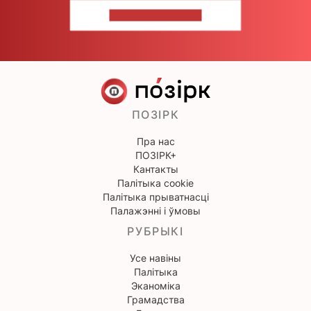
НАПІШЫЦЕ НАМ
ПОЗІРК
Пра нас
ПОЗІРК+
Кантакты
Палітыка cookie
Палітыка прыватнасці
Палажэнні і ўмовы
РУБРЫКІ
Усе навіны
Палітыка
Эканоміка
Грамадства