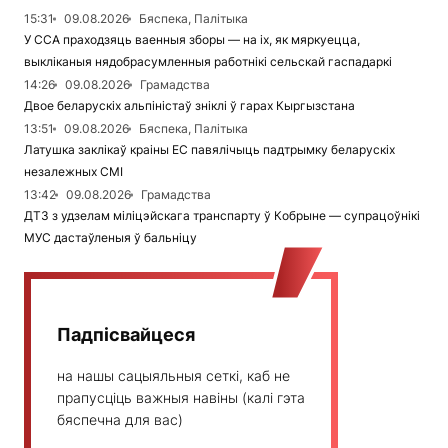
15:31
09.08.2026
Бяспека, Палітыка
У ССА праходзяць ваенныя зборы — на іх, як мяркуецца,
выкліканыя нядобрасумленныя работнікі сельскай гаспадаркі
14:26
09.08.2026
Грамадства
Двое беларускіх альпіністаў зніклі ў гарах Кыргызстана
13:51
09.08.2026
Бяспека, Палітыка
Латушка заклікаў краіны ЕС павялічыць падтрымку беларускіх
незалежных СМІ
13:42
09.08.2026
Грамадства
ДТЗ з удзелам міліцэйскага транспарту ў Кобрыне — супрацоўнікі
МУС дастаўленыя ў бальніцу
Падпісвайцеся
на нашы сацыяльныя сеткі, каб не
прапусціць важныя навіны (калі гэта
бяспечна для вас)