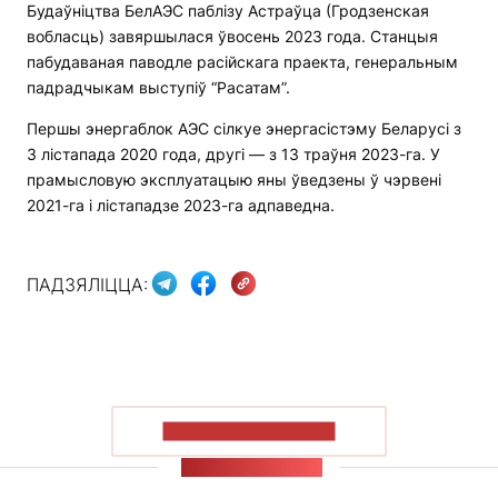
Будаўніцтва БелАЭС паблізу Астраўца (Гродзенская
вобласць) завяршылася ўвосень 2023 года. Станцыя
пабудаваная паводле расійскага праекта, генеральным
падрадчыкам выступіў “Расатам”.
Першы энергаблок АЭС сілкуе энергасістэму Беларусі з
3 лістапада 2020 года, другі — з 13 траўня 2023-га. У
прамысловую эксплуатацыю яны ўведзены ў чэрвені
2021-га і лістападзе 2023-га адпаведна.
ПАДЗЯЛІЦЦА:
ПАКАЗАЦЬ БОЛЬШ
СТУЖКА НАВІН