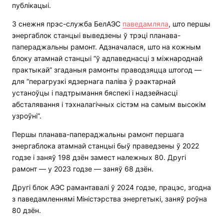
публікацыі.
3 снежня прэс-служба БелАЭС
паведамляла
, што першы
энергаблок станцыі выведзены ў трэці планава-
папераджальны рамонт. Адзначалася, што на кожным
блоку атамнай станцыі “ў адпаведнасці з міжнароднай
практыкай” згаданыя рамонты праводзяцца штогод —
для “перагрузкі ядзернага паліва ў рэактарнай
устаноўцы і падтрымання бяспекі і надзейнасці
абсталявання і тэхналагічных сістэм на самым высокім
узроўні”.
Першы планава-папераджальны рамонт першага
энергаблока атамнай станцыі быў праведзены ў 2022
годзе і заняў 198 дзён замест належных 80. Другі
рамонт — у 2023 годзе — заняў 68 дзён.
Другі блок АЭС рамантавалі ў 2024 годзе, працэс, згодна
з паведамленнямі Міністэрства энергетыкі, заняў роўна
80 дзён.