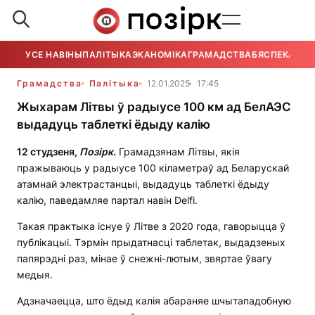
УСЕ НАВІНЫ
ПАЛІТЫКА
ЭКАНОМІКА
ГРАМАДСТВА
БЯСПЕКА
УСЕ
Грамадства
Палітыка
12.01.2025
17:45
Жыхарам Літвы ў радыусе 100 км ад БелАЭС
выдадуць таблеткі ёдыду калію
12 студзеня,
П
о
зірк
.
Грамадзянам Літвы, якія
пражываюць у радыусе 100 кіламетраў ад Беларускай
атамнай электрастанцыі, выдадуць таблеткі ёдыду
калію, паведамляе партал навін Delfi.
Такая практыка існуе ў Літве з 2020 года, гаворыцца ў
публікацыі. Тэрмін прыдатнасці таблетак, выдадзеных
папярэдні раз, мінае ў снежні-лютым, звяртае ўвагу
медыя.
Адзначаецца, што ёдыд калія абараняе шчытападобную