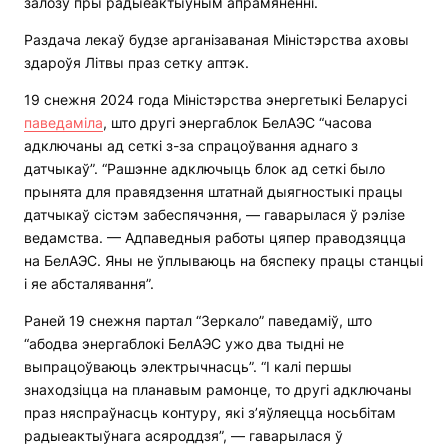
залозу пры радыеактыўным апрамяненні.
Раздача лекаў будзе арганізаваная Міністэрства аховы
здароўя Літвы праз сетку аптэк.
19 снежня 2024 года Міністэрства энергетыкі Беларусі
паведаміла
, што другі энергаблок БелАЭС “часова
адключаны ад сеткі з-за спрацоўвання аднаго з
датчыкаў”. “Рашэнне адключыць блок ад сеткі было
прынята для правядзення штатнай дыягностыкі працы
датчыкаў сістэм забеспячэння, — гаварылася ў рэлізе
ведамства. — Адпаведныя работы цяпер праводзяцца
на БелАЭС. Яны не ўплываюць на бяспеку працы станцыі
і яе абсталявання”.
Раней 19 снежня партал “Зеркало” паведаміў, што
“абодва энергаблокі БелАЭС ужо два тыдні не
выпрацоўваюць электрычнасць”. “І калі першы
знаходзіцца на планавым рамонце, то другі адключаны
праз няспраўнасць контуру, які з’яўляецца носьбітам
радыеактыўнага асяроддзя”, — гаварылася ў