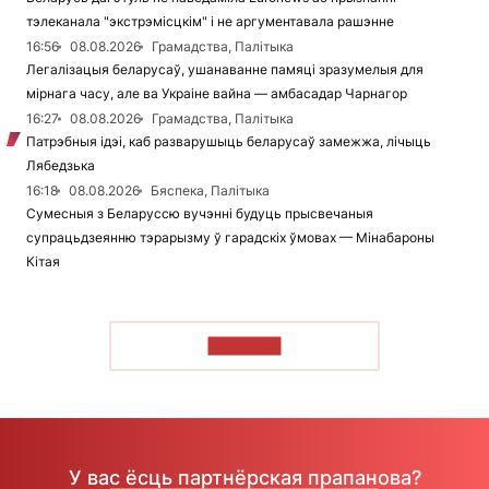
тэлеканала "экстрэмісцкім" і не аргументавала рашэнне
16:56
08.08.2026
Грамадства, Палітыка
Легалізацыя беларусаў, ушанаванне памяці зразумелыя для
мірнага часу, але ва Украіне вайна — амбасадар Чарнагор
16:27
08.08.2026
Грамадства, Палітыка
Патрэбныя ідэі, каб разварушыць беларусаў замежжа, лічыць
Лябедзька
16:18
08.08.2026
Бяспека, Палітыка
Сумесныя з Беларуссю вучэнні будуць прысвечаныя
супрацьдзеянню тэрарызму ў гарадскіх ўмовах — Мінабароны
Кітая
ЧЫТАЦЬ
У вас ёсць партнёрская прапанова?