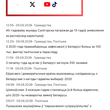
12:55
09.08.2026
Грамадства
45-гадоваму жыхару Салігорска пагражае да 15 гадоў зняволення
за распаўсюд наркотыкаў
12:35
09.08.2026
Грамадства, Палітыка
З 2020 года праваабаронцы зафіксавалі ў Беларусі больш за 100
тыс. фактаў палітычнага пераследу
11:55
09.08.2026
Грамадства
З пачатку года ад агню ў Беларусі загінула 350 чалавек
11:16
09.08.2026
Палітыка
Еўрасаюз і дэмакратычныя краіны выказваюць салідарнасць з
беларусамі з нагоды гадавіны выбараў-2020
09:56
09.08.2026
Грамадства, Палітыка
Ціханоўская: З кожным годам становіцца ўсё больш відавочна,
што 2020-ты незваротна змяніў Беларусь
09:07
09.08.2026
Палітыка
Лукашэнка зацікаўлены ў "нарошчванні супрацоўніцтва" з