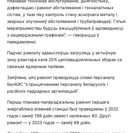
планавае тэхнічнае абслугоўванне, дыягностыку,
дэфектацыю і рамонт абсталявання і тэхналагічных
сістэм, у тым ліку кантроль стану асноўнага металу і
зварных злучэнняў абсталявання і трубаправодаў. Гэтыя
мерапрыемствы будуць ажыццёўленыя ў адпаведнасці
з зацверджанымі графікамі”, — гаворыцца ў
паведамленні.
Падчас рамонту адмыслоўцы загрузяць у актыўную
зону рэактара каля 25% цеплавыдзяляльных зборак са
свежым ядзерным палівам.
Заяўлена, што рамонт праводзіцца сіламі персаналу
БелАЭС “з прыцягненнем персаналу беларускіх і
расійскіх падрадных арганізацый”.
Першы планава-папераджальны рамонт першага
энергаблока атамнай станцыі быў праведзены ў 2022
годзе і заняў 198 дзён замест належных 80. Другі
рамонт — у 2023 годзе — заняў 68 дзён.