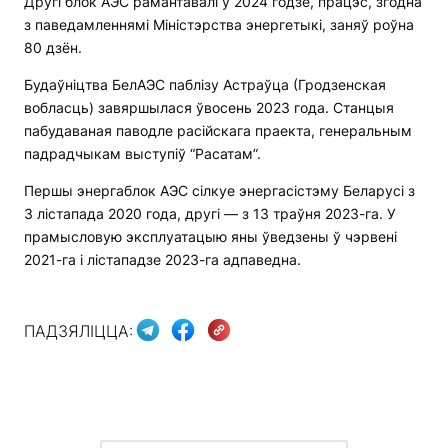
Другі блок АЭС рамантавалі ў 2024 годзе, працэс, згодна
з паведамленнямі Міністэрства энергетыкі, заняў роўна
80 дзён.
Будаўніцтва БелАЭС паблізу Астраўца (Гродзенская
вобласць) завяршылася ўвосень 2023 года. Станцыя
пабудаваная паводле расійскага праекта, генеральным
падрадчыкам выступіў “Расатам”.
Першы энергаблок АЭС сілкуе энергасістэму Беларусі з
3 лістапада 2020 года, другі — з 13 траўня 2023-га. У
прамысловую эксплуатацыю яны ўведзены ў чэрвені
2021-га і лістападзе 2023-га адпаведна.
ПАДЗЯЛІЦЦА: