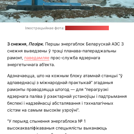
Ілюстрацыйнае фота:
прэс-служба Мінэнерга
3 снежня,
Позірк
.
Першы энергаблок Беларускай АЭС 3
снежня выведзены ў трэці планава-папераджальны
рамонт,
паведамляе
прэс-служба ядзернага
энергетычнага аб’екта.
Адзначаецца, што на кожным блоку атамнай станцыі “ў
адпаведнасці з міжнароднай практыкай” згаданыя
рамонты праводзяцца штогод — для “перагрузкі
ядзернага паліва ў рэактарнай устаноўцы і падтрымання
бяспекі і надзейнасці абсталявання і тэхналагічных
сістэм на самым высокім узроўні”.
“У перыяд спынення энергаблока № 1
высокакваліфікаваныя спецыялісты выканаюць