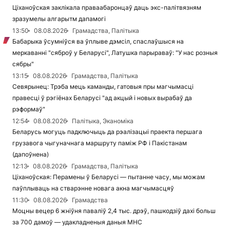
Ціханоўская заклікала праваабаронцаў даць экс-палітвязням
зразумелы алгарытм дапамогі
13:50
08.08.2026
Грамадства, Палітыка
Бабарыка ўсумніўся ва ўплыве дэмсіл, спаслаўшыся на
меркаванні "сяброў у Беларусі", Латушка парыраваў: "У нас розныя
сябры"
13:15
08.08.2026
Грамадства, Палітыка
Севярынец: Трэба мець каманды, гатовыя пры магчымасці
правесці ў рэгіёнах Беларусі "ад акцый і новых вырабаў да
рэформаў"
12:54
08.08.2026
Палітыка, Эканоміка
Беларусь могуць падключыць да рэалізацыі праекта першага
грузавога чыгуначнага маршруту паміж РФ і Пакістанам
(дапоўнена)
12:13
08.08.2026
Грамадства, Палітыка
Ціханоўская: Перамены ў Беларусі — пытанне часу, мы можам
паўплываць на стварэнне новага акна магчымасцяў
11:30
08.08.2026
Грамадства
Моцны вецер 6 жніўня паваліў 2,4 тыс. дрэў, пашкодзіў дахі больш
за 700 дамоў — удакладненыя даныя МНС