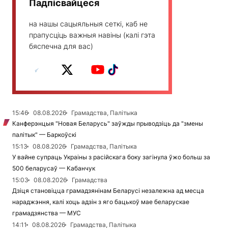
Падпісвайцеся
на нашы сацыяльныя сеткі, каб не
прапусціць важныя навіны (калі гэта
бяспечна для вас)
15:46
08.08.2026
Грамадства, Палітыка
Канферэнцыя "Новая Беларусь" заўжды прыводзіць да "змены
палітык" — Баркоўскі
15:13
08.08.2026
Грамадства, Палітыка
У вайне супраць Украіны з расійскага боку загінула ўжо больш за
500 беларусаў — Кабанчук
15:03
08.08.2026
Грамадства
Дзіця становіцца грамадзянінам Беларусі незалежна ад месца
нараджэння, калі хоць адзін з яго бацькоў мае беларускае
грамадзянства — МУС
14:11
08.08.2026
Грамадства, Палітыка