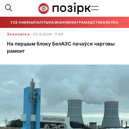
УСЕ НАВІНЫ
ПАЛІТЫКА
ЭКАНОМІКА
ГРАМАДСТВА
БЯСПЕКА
УСЕ
Эканоміка
03.12.2024
11:44
На першым блоку БелАЭС пачаўся чарговы
рамонт