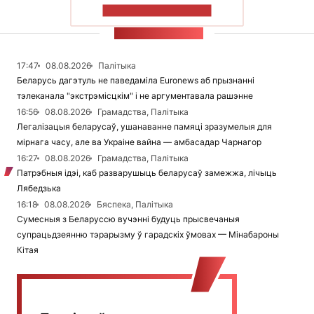
ПАКАЗАЦЬ БОЛЬШ
СТУЖКА НАВІН
17:47
08.08.2026
Палітыка
Беларусь дагэтуль не паведаміла Euronews аб прызнанні
тэлеканала "экстрэмісцкім" і не аргументавала рашэнне
16:56
08.08.2026
Грамадства, Палітыка
Легалізацыя беларусаў, ушанаванне памяці зразумелыя для
мірнага часу, але ва Украіне вайна — амбасадар Чарнагор
16:27
08.08.2026
Грамадства, Палітыка
Патрэбныя ідэі, каб разварушыць беларусаў замежжа, лічыць
Лябедзька
16:18
08.08.2026
Бяспека, Палітыка
Сумесныя з Беларуссю вучэнні будуць прысвечаныя
супрацьдзеянню тэрарызму ў гарадскіх ўмовах — Мінабароны
Кітая