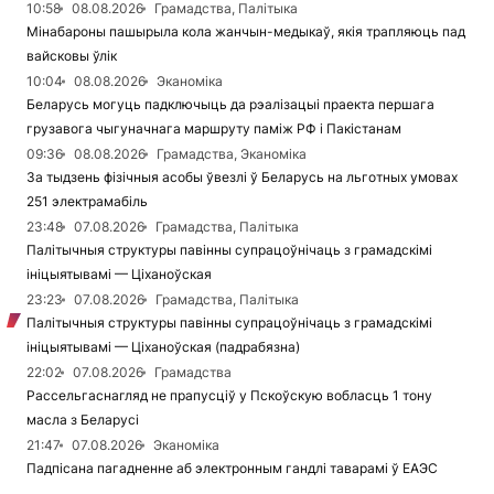
10:58
08.08.2026
Грамадства, Палітыка
Мінабароны пашырыла кола жанчын-медыкаў, якія трапляюць пад
вайсковы ўлік
10:04
08.08.2026
Эканоміка
Беларусь могуць падключыць да рэалізацыі праекта першага
грузавога чыгуначнага маршруту паміж РФ і Пакістанам
09:36
08.08.2026
Грамадства, Эканоміка
За тыдзень фізічныя асобы ўвезлі ў Беларусь на льготных умовах
251 электрамабіль
23:48
07.08.2026
Грамадства, Палітыка
Палітычныя структуры павінны супрацоўнічаць з грамадскімі
ініцыятывамі — Ціханоўская
23:23
07.08.2026
Грамадства, Палітыка
Палітычныя структуры павінны супрацоўнічаць з грамадскімі
ініцыятывамі — Ціханоўская (падрабязна)
22:02
07.08.2026
Грамадства
Рассельгаснагляд не прапусціў у Пскоўскую вобласць 1 тону
масла з Беларусі
21:47
07.08.2026
Эканоміка
Падпісана пагадненне аб электронным гандлі таварамі ў ЕАЭС