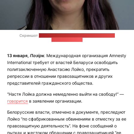
Скриншот
записанного Лойко на случай задержания
видеообращения
13 января,
Позірк
.
Международная организация Amnesty
International требует от властей Беларуси освободить
политзаключенную Анастасию Лойко, прекратить
репрессии в отношении правозащитников и других
представителей гражданского общества.
“Настя Лойка должна немедленно выйти на свободу!“ —
говорится
в заявлении организации.
Белорусские власти, отмечено в документе, преследуют
Лойко “по сфабрикованным обвинениям в отместку за ее
правозащитную деятельность“. На фоне сообщений о
пытках и жестоком обращении с правозащитницей “ее