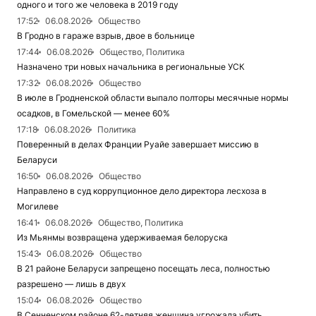
одного и того же человека в 2019 году
17:52
06.08.2026
Общество
В Гродно в гараже взрыв, двое в больнице
17:44
06.08.2026
Общество, Политика
Назначено три новых начальника в региональные УСК
17:32
06.08.2026
Общество
В июле в Гродненской области выпало полторы месячные нормы
осадков, в Гомельской — менее 60%
17:18
06.08.2026
Политика
Поверенный в делах Франции Руайе завершает миссию в
Беларуси
16:50
06.08.2026
Общество
Направлено в суд коррупционное дело директора лесхоза в
Могилеве
16:41
06.08.2026
Общество, Политика
Из Мьянмы возвращена удерживаемая белоруска
15:43
06.08.2026
Общество
В 21 районе Беларуси запрещено посещать леса, полностью
разрешено — лишь в двух
15:04
06.08.2026
Общество
В Сенненском районе 62-летняя женщина угрожала убить