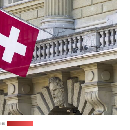
ик:
pixabay.com