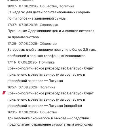
18:07
07.08.2026
Общество, Политика
За неделю для детей политзаключенных собрана
почти половина заявленной суммы
17:37
07.08.2026
Экономика
Лукашенко: Сдерживание цен и инфляции остается
за правительством
17:26
07.08.2026
Общество
За восемь дней в милицию поступило более 2,5 тыс.
сообщений о звонках телефонных мошенников
17:11
07.08.2026
Политика
Военно-политическое руководство Беларуси будет
привлечено к ответственности за соучастие в
российской агрессии — Латушко
16:57
07.08.2026
Политика
Военно-политическое руководство Беларуси будет
привлечено к ответственности за соучастие в
российской агрессии — Латушко (подробно)
16:35
07.08.2026
Общество
Три человека скончалось в Быхове — следствие
предполагает отравление суррогатным алкоголем