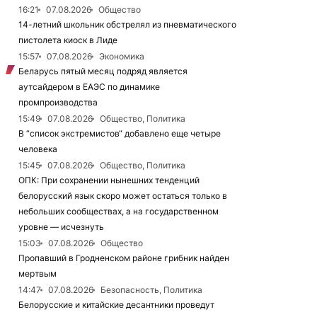
16:21
07.08.2026
Общество
14-летний школьник обстрелял из пневматического
пистолета киоск в Лиде
15:57
07.08.2026
Экономика
Беларусь пятый месяц подряд является
аутсайдером в ЕАЭС по динамике
промпроизводства
15:49
07.08.2026
Общество, Политика
В “список экстремистов“ добавлено еще четыре
человека
15:45
07.08.2026
Общество, Политика
ОПК: При сохранении нынешних тенденций
белорусский язык скоро может остаться только в
небольших сообществах, а на государственном
уровне — исчезнуть
15:03
07.08.2026
Общество
Пропавший в Гродненском районе грибник найден
мертвым
14:47
07.08.2026
Безопасность, Политика
Белорусские и китайские десантники проведут