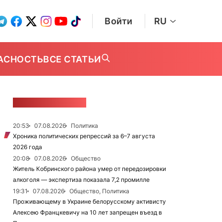
Войти
RU
АСНОСТЬ
ВСЕ СТАТЬИ
ЛЕНТА НОВОСТЕЙ
20:53
07.08.2026
Политика
Хроника политических репрессий за 6–7 августа
2026 года
20:08
07.08.2026
Общество
Житель Кобринского района умер от передозировки
алкоголя — экспертиза показала 7,2 промилле
19:31
07.08.2026
Общество, Политика
Проживающему в Украине белорусскому активисту
Алексею Францкевичу на 10 лет запрещен въезд в