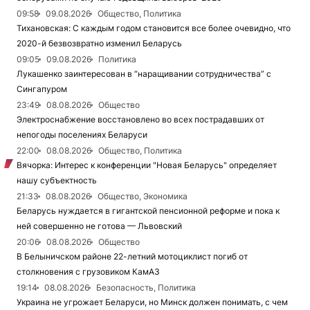
09:58
09.08.2026
Общество, Политика
Тихановская: С каждым годом становится все более очевидно, что
2020-й безвозвратно изменил Беларусь
09:05
09.08.2026
Политика
Лукашенко заинтересован в “наращивании сотрудничества” с
Сингапуром
23:49
08.08.2026
Общество
Электроснабжение восстановлено во всех пострадавших от
непогоды поселениях Беларуси
22:00
08.08.2026
Общество, Политика
Вячорка: Интерес к конференции "Новая Беларусь" определяет
нашу субъектность
21:33
08.08.2026
Общество, Экономика
Беларусь нуждается в гигантской пенсионной реформе и пока к
ней совершенно не готова — Львовский
20:06
08.08.2026
Общество
В Белыничском районе 22-летний мотоциклист погиб от
столкновения с грузовиком КамАЗ
19:14
08.08.2026
Безопасность, Политика
Украина не угрожает Беларуси, но Минск должен понимать, с чем