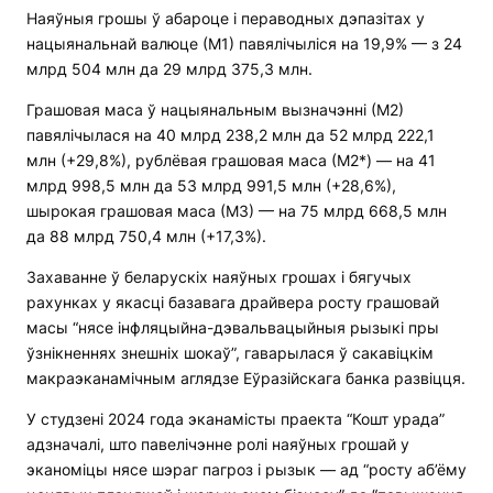
Наяўныя грошы ў абароце і пераводных дэпазітах у
нацыянальнай валюце (М1) павялічыліся на 19,9% — з 24
млрд 504 млн да 29 млрд 375,3 млн.
Грашовая маса ў нацыянальным вызначэнні (М2)
павялічылася на 40 млрд 238,2 млн да 52 млрд 222,1
млн (+29,8%), рублёвая грашовая маса (М2*) — на 41
млрд 998,5 млн да 53 млрд 991,5 млн (+28,6%),
шырокая грашовая маса (М3) — на 75 млрд 668,5 млн
да 88 млрд 750,4 млн (+17,3%).
Захаванне ў беларускіх наяўных грошах і бягучых
рахунках у якасці базавага драйвера росту грашовай
масы “нясе інфляцыйна-дэвальвацыйныя рызыкі пры
ўзнікненнях знешніх шокаў”, гаварылася ў сакавіцкім
макраэканамічным аглядзе Еўразійскага банка развіцця.
У студзені 2024 года эканамісты праекта “Кошт урада”
адзначалі, што павелічэнне ролі наяўных грошай у
эканоміцы нясе шэраг пагроз і рызык — ад “росту аб’ёму