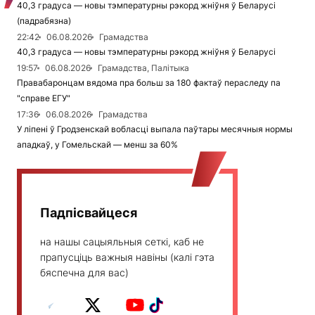
40,3 градуса — новы тэмпературны рэкорд жніўня ў Беларусі
(падрабязна)
22:42
06.08.2026
Грамадства
40,3 градуса — новы тэмпературны рэкорд жніўня ў Беларусі
19:57
06.08.2026
Грамадства, Палітыка
Правабаронцам вядома пра больш за 180 фактаў пераследу па
"справе ЕГУ"
17:36
06.08.2026
Грамадства
У ліпені ў Гродзенскай вобласці выпала паўтары месячныя нормы
ападкаў, у Гомельскай — менш за 60%
Падпісвайцеся
на нашы сацыяльныя сеткі, каб не
прапусціць важныя навіны (калі гэта
бяспечна для вас)