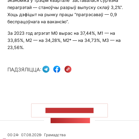
эканоміка ў трэцім квартале “заставалася сур’ёзна
перагрэтай — станоўчы разрыў выпуску склаў 3,2%”.
Хоць дэфіцыт на рынку працы “прагрэсаваў — 0,9
беспрацоўнага на вакансію”.
За 2023 год агрэгат М0 вырас на 37,44%, М1 — на
33,85%, М2 — на 34,28%, М2* — на 34,73%, М3 — на
23,56%.
ПАДЗЯЛІЦЦА:
ПАКАЗАЦЬ БОЛЬШ
СТУЖКА НАВІН
00:24
07.08.2026
Грамадства