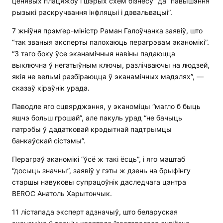
ценявых плацяжоў і шэрых схем бізнесу” да “павышэння
рызыкі раскручвання інфляцыі і дэвальвацыі”.
7 жніўня прэм’ер-міністр Раман Галоўчанка заявіў, што
“так званыя эксперты палохаюць перагрэвам эканомікі”.
“З таго боку ўсе эканамічныя навіны падаюцца
выключна ў негатыўным ключы, разлічваючы на людзей,
якія не вельмі разбіраюцца ў эканамічных мадэлях”, —
сказаў кіраўнік урада.
Паводле яго сцвярджэння, у эканоміцы “магло б быць
яшчэ больш грошай”, але пакуль урад “не бачыць
патрэбы ў дадатковай крэдытнай падтрымцы
банкаўскай сістэмы”.
Перагрэў эканомікі “ўсё ж такі ёсць”, і яго маштаб
“досыць значны”, заявіў у гэты ж дзень на брыфінгу
старшы навуковы супрацоўнік даследчага цэнтра
BEROC Анатоль Харытончык.
11 лістапада эксперт адзначыў, што беларуская