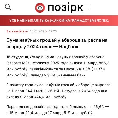
УСЕ НАВІНЫ
ПАЛІТЫКА
ЭКАНОМІКА
ГРАМАДСТВА
БЯСПЕКА
УСЕ
Эканоміка
15.01.2025
12:23
Сума наяўных грошай у абароце вырасла на
чвэрць у 2024 годзе — Нацбанк
15 студзеня,
Позірк
.
Сума наяўных грошай у абароце
(агрэгат М0) 1 студзеня 2025 года склала 11 млрд 856,3
млн рублёў, павялічыўшыся за месяц на 3,8% (+437,6
млн рублёў), паведаміў Нацыянальны банк.
З пачатку года сума наяўных грошай у абароце вырасла
на 1 млрд 944,1 млн (+25,1%). 1 студзеня 2024 года яна
склала 9 млрд 474,6 млн рублёў.
Пераводныя дэпазіты за год сталі большымі на 16,6% —
з 15 млрд 29,4 млн да 17 млрд 519 млн рублёў.