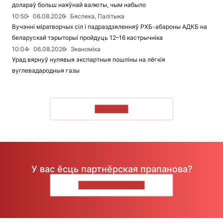
долараў больш наяўнай валюты, чым набыло
10:50
06.08.2026
Бяспека, Палітыка
Вучэнні міратворчых сіл і падраздзяленняў РХБ-абароны АДКБ на
беларускай тэрыторыі пройдуць 12–16 кастрычніка
10:04
06.08.2026
Эканоміка
Урад вярнуў нулявыя экспартныя пошліны на лёгкія
вуглевадародныя газы
ЧЫТАЦЬ
У вас ёсць партнёрская прапанова?
НАПІШЫЦЕ НАМ