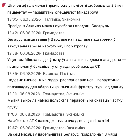
Штогод афтальмолагі прымаюць у паліклініках больш за 2,5 млн
пацыентаў — пазаштатны спецыяліст Мінздароўя
13:05
06.08.2026
Палітыка, Эканоміка
Прэзідэнт Алжыра можа неўзабаве наведаць Беларусь
12:42
06.08.2026
Грамадства
Беларус арыштаваны ў Варшаве на падставе падазрэння ў
захоўванні і збыце наркотыкаў і псіхатропаў
12:38
06.08.2026
Грамадства
У цэнтры Мінска на дзяўчыну ўпалі галіны надламанага дрэва —
пацярпелая ў бальніцы, у сітуацыі разбіраецца СК
12:35
06.08.2026
Бяспека, Палітыка
Падсанкцыйнае "КБ "Радар" распрацавала новы перадатчык
перашкодаў для абароны крытычнай інфраструктуры ад дронаў
12:31
06.08.2026
Грамадства, Эканоміка
Мытня выкрыла намер польскага перавозчыка схаваць частку
грузу
11:08
06.08.2026
Грамадства, Эканоміка
На аб'ектах АПК пашкоджаныя яшчэ дзве адзінкі тэхнікі
10:57
06.08.2026
Грамадства, Эканоміка
За сем месяцаў насельніцтва Беларусі прадало на 1,3 млрд