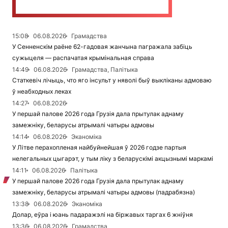
15:08
06.08.2026
Грамадства
У Сенненскім раёне 62-гадовая жанчына пагражала забіць
сужыцеля — распачатая крымінальная справа
14:49
06.08.2026
Грамадства, Палітыка
Статкевіч лічыць, что яго інсульт у няволі быў выкліканы адмоваю
ў неабходных леках
14:27
06.08.2026
У першай палове 2026 года Грузія дала прытулак аднаму
замежніку, беларусы атрымалі чатыры адмовы
14:14
06.08.2026
Эканоміка
У Літве перахопленая найбуйнейшая ў 2026 годзе партыя
нелегальных цыгарэт, у тым ліку з беларускімі акцызнымі маркамі
14:11
06.08.2026
Палітыка
У першай палове 2026 года Грузія дала прытулак аднаму
замежніку, беларусы атрымалі чатыры адмовы (падрабязна)
13:38
06.08.2026
Эканоміка
Долар, еўра і юань падаражэлі на біржавых таргах 6 жніўня
13:36
06.08.2026
Грамадства