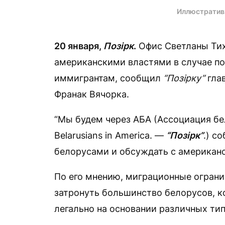
Иллюстратив
20 января,
Позірк
.
Офис Светланы Тих
американскими властями в случае п
иммигрантам, сообщил
“Позірку”
гла
Франак Вячорка.
“Мы будем через AБA (Ассоциация бел
Belarusians in America. —
“
Позірк
”
.) с
белорусами и обсуждать с американс
По его мнению, миграционные огран
затронуть большинство белорусов, к
легально на основании различных тип