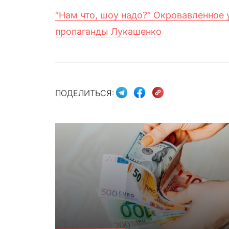
“Нам что, шоу надо?“ Окровавленное
пропаганды Лукашенко
ПОДЕЛИТЬСЯ: