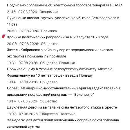
Подписано соглашение об электронной торговле товарами в ЕАЭС
21:16
07.08.2026
Экономика
Лукашенко назвал "жутью" увеличение убытков Белкоопсоюза в
11 раз
20:53
07.08.2026
Политика
Хроника политических репрессий за 6–7 августа 2026 года
20:08
07.08.2026
Общество
Житель Кобринского района умер от передозировки алкоголя —
экспертиза показала 7,2 промилле
19:31
07.08.2026
Общество, Политика
Проживающему в Украине белорусскому активисту Алексею
Францкевичу на 10 лет запрещен въезд в Польшу
19:14
07.08.2026
Общество
Более 340 аварийно-восстановительных бригад задействовано в
ликвидации последствий непогоды — "Белэнерго"
18:17
07.08.2026
Общество
Двухлетняя девочка выпала из окна четвертого этажа в Бресте
18:07
07.08.2026
Общество, Политика
За неделю для детей политзаключенных собрана почти половина
заявленной суммы