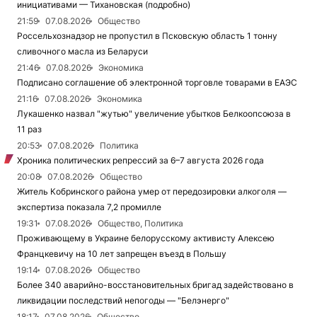
инициативами — Тихановская (подробно)
21:59
07.08.2026
Общество
Россельхознадзор не пропустил в Псковскую область 1 тонну
сливочного масла из Беларуси
21:46
07.08.2026
Экономика
Подписано соглашение об электронной торговле товарами в ЕАЭС
21:16
07.08.2026
Экономика
Лукашенко назвал "жутью" увеличение убытков Белкоопсоюза в
11 раз
20:53
07.08.2026
Политика
Хроника политических репрессий за 6–7 августа 2026 года
20:08
07.08.2026
Общество
Житель Кобринского района умер от передозировки алкоголя —
экспертиза показала 7,2 промилле
19:31
07.08.2026
Общество, Политика
Проживающему в Украине белорусскому активисту Алексею
Францкевичу на 10 лет запрещен въезд в Польшу
19:14
07.08.2026
Общество
Более 340 аварийно-восстановительных бригад задействовано в
ликвидации последствий непогоды — "Белэнерго"
18:17
07.08.2026
Общество