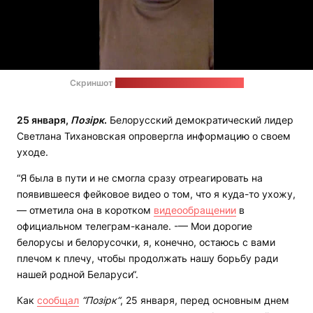
Скриншот
видеообращения Тихановской
25 января,
Позірк
.
Белорусский демократический лидер
Светлана Тихановская опровергла информацию о своем
уходе.
“Я была в пути и не смогла сразу отреагировать на
появившееся фейковое видео о том, что я куда-то ухожу,
— отметила она в коротком
видеообращении
в
официальном телеграм-канале. -— Мои дорогие
белорусы и белорусочки, я, конечно, остаюсь с вами
плечом к плечу, чтобы продолжать нашу борьбу ради
нашей родной Беларуси“.
Как
сообщал
“Позірк“
, 25 января, перед основным днем