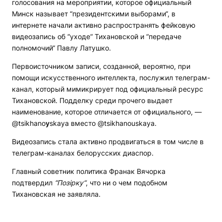
голосования на мероприятии, которое официальный
Минск называет “президентскими выборами“, в
интернете начали активно распространять фейковую
видеозапись об “уходе“ Тихановской и “передаче
полномочий“ Павлу Латушко.
Первоисточником записи, созданной, вероятно, при
помощи искусственного интеллекта, послужил телеграм-
канал, который мимикрирует под официальный ресурс
Тихановской. Подделку среди прочего выдает
наименование, которое отличается от официального, —
@tsikhano
y
skaya вместо @tsikhanouskaya.
Видеозапись стала активно продвигаться в том числе в
телеграм-каналах белорусских диаспор.
Главный советник политика Франак Вячорка
подтвердил
“Позірку“
, что ни о чем подобном
Тихановская не заявляла.