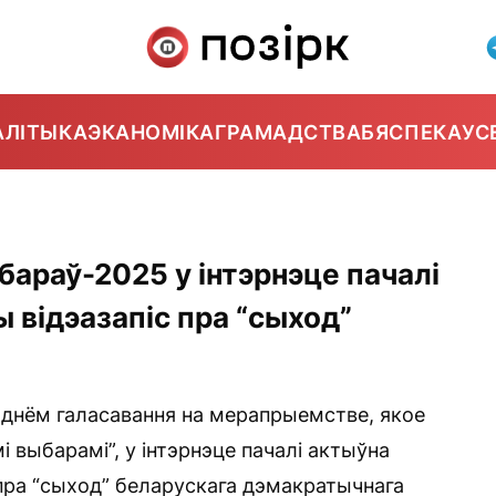
АЛІТЫКА
ЭКАНОМІКА
ГРАМАДСТВА
БЯСПЕКА
УС
араў-2025 у інтэрнэце пачалі
відэазапіс пра “сыход”
днём галасавання на мерапрыемстве, якое
і выбарамі”, у інтэрнэце пачалі актыўна
пра “сыход” беларускага дэмакратычнага