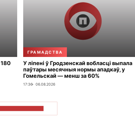
ГРАМАДСТВА
 180
У ліпені ў Гродзенскай вобласці выпала
паўтары месячныя нормы ападкаў, у
Гомельскай — менш за 60%
17:36
06.08.2026
ПАКАЗАЦЬ БОЛЬШ