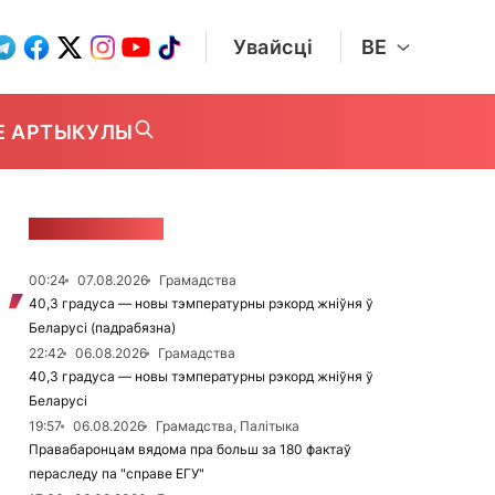
Увайсці
BE
Е АРТЫКУЛЫ
СТУЖКА НАВІН
00:24
07.08.2026
Грамадства
40,3 градуса — новы тэмпературны рэкорд жніўня ў
Беларусі (падрабязна)
22:42
06.08.2026
Грамадства
40,3 градуса — новы тэмпературны рэкорд жніўня ў
Беларусі
19:57
06.08.2026
Грамадства, Палітыка
Правабаронцам вядома пра больш за 180 фактаў
пераследу па "справе ЕГУ"