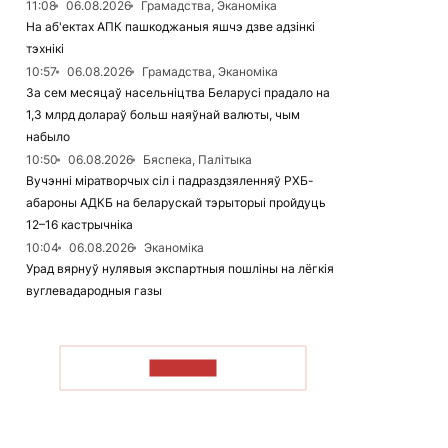
11:08
06.08.2026
Грамадства, Эканоміка
На аб'ектах АПК пашкоджаныя яшчэ дзве адзінкі
тэхнікі
10:57
06.08.2026
Грамадства, Эканоміка
За сем месяцаў насельніцтва Беларусі прадало на
1,3 млрд долараў больш наяўнай валюты, чым
набыло
10:50
06.08.2026
Бяспека, Палітыка
Вучэнні міратворчых сіл і падраздзяленняў РХБ-
абароны АДКБ на беларускай тэрыторыі пройдуць
12–16 кастрычніка
10:04
06.08.2026
Эканоміка
Урад вярнуў нулявыя экспартныя пошліны на лёгкія
вуглевадародныя газы
ЧЫТАЦЬ