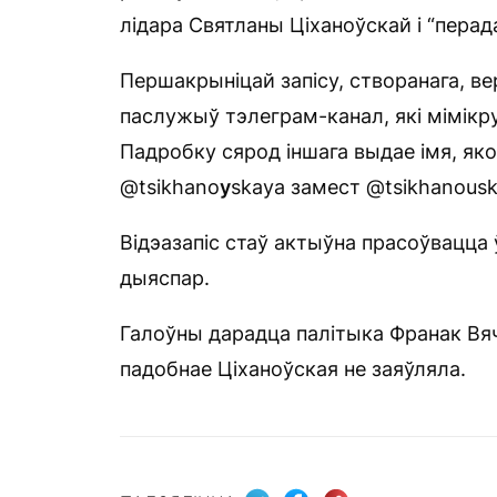
лідара Святланы Ціханоўскай і “пера
Першакрыніцай запісу, створанага, ве
паслужыў тэлеграм-канал, які мімікр
Падробку сярод іншага выдае імя, яко
@tsikhano
y
skaya замест @tsikhanousk
Відэазапіс стаў актыўна прасоўвацца 
дыяспар.
Галоўны дарадца палітыка Франак Вя
падобнае Ціханоўская не заяўляла.