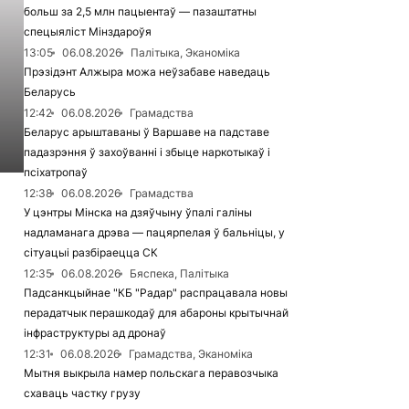
больш за 2,5 млн пацыентаў — пазаштатны
спецыяліст Мінздароўя
13:05
06.08.2026
Палітыка, Эканоміка
Прэзідэнт Алжыра можа неўзабаве наведаць
Беларусь
12:42
06.08.2026
Грамадства
Беларус арыштаваны ў Варшаве на падставе
падазрэння ў захоўванні і збыце наркотыкаў і
псіхатропаў
12:38
06.08.2026
Грамадства
У цэнтры Мінска на дзяўчыну ўпалі галіны
надламанага дрэва — пацярпелая ў бальніцы, у
сітуацыі разбіраецца СК
12:35
06.08.2026
Бяспека, Палітыка
Падсанкцыйнае "КБ "Радар" распрацавала новы
перадатчык перашкодаў для абароны крытычнай
інфраструктуры ад дронаў
12:31
06.08.2026
Грамадства, Эканоміка
Мытня выкрыла намер польскага перавозчыка
схаваць частку грузу