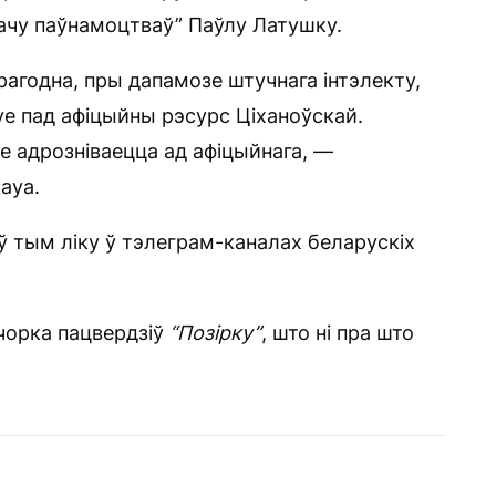
дачу паўнамоцтваў” Паўлу Латушку.
рагодна, пры дапамозе штучнага інтэлекту,
уе пад афіцыйны рэсурс Ціханоўскай.
е адрозніваецца ад афіцыйнага, —
aya.
ў тым ліку ў тэлеграм-каналах беларускіх
чорка пацвердзіў
“Позірку”
, што ні пра што