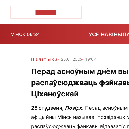
ПОЗІРК+
УСЕ НАВІНЫ
П
МІНСК 06:34
Палітыка
25.01.2025
19:07
Перад асноўным днём выб
распаўсюджваць фэйкавы 
Ціханоўскай
25 студзеня,
Позірк
.
Перад асноўным 
афіцыйны Мінск называе “прэзідэнцкім
распаўсюджваць фэйкавы відэазапіс 