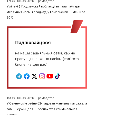
17:36
06.08.2026
Грамадства
У ліпені ў Гродзенскай вобласці выпала паўтары
месячныя нормы ападкаў, у Гомельскай — менш за
60%
Падпісвайцеся
на нашы сацыяльныя сеткі, каб не
прапусціць важныя навіны (калі гэта
бяспечна для вас)
15:08
06.08.2026
Грамадства
У Сенненскім раёне 62-гадовая жанчына пагражала
забіць сужыцеля — распачатая крымінальная
справа