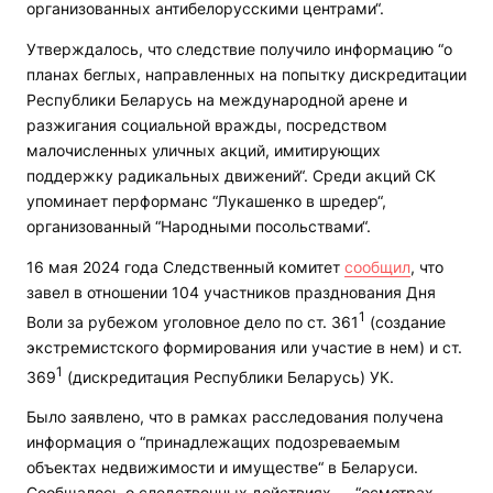
организованных антибелорусскими центрами“.
Утверждалось, что следствие получило информацию “о
планах беглых, направленных на попытку дискредитации
Республики Беларусь на международной арене и
разжигания социальной вражды, посредством
малочисленных уличных акций, имитирующих
поддержку радикальных движений“. Среди акций СК
упоминает перформанс “Лукашенко в шредер“,
организованный “Народными посольствами“.
16 мая 2024 года Следственный комитет
сообщил
, что
завел в отношении 104 участников празднования Дня
1
Воли за рубежом уголовное дело по ст. 361
(создание
экстремистского формирования или участие в нем) и ст.
1
369
(дискредитация Республики Беларусь) УК.
Было заявлено, что в рамках расследования получена
информация о “принадлежащих подозреваемым
объектах недвижимости и имуществе“ в Беларуси.
Сообщалось о следственных действиях — “осмотрах,