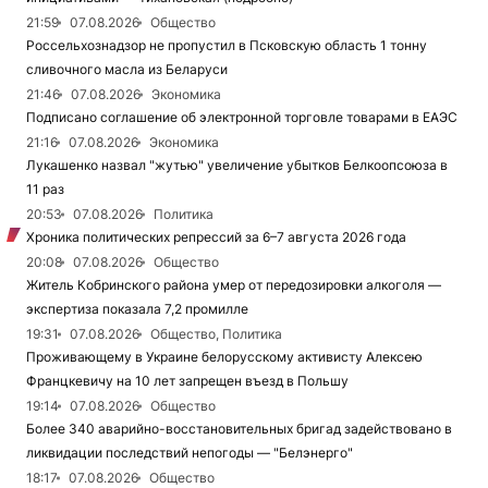
21:59
07.08.2026
Общество
Россельхознадзор не пропустил в Псковскую область 1 тонну
сливочного масла из Беларуси
21:46
07.08.2026
Экономика
Подписано соглашение об электронной торговле товарами в ЕАЭС
21:16
07.08.2026
Экономика
Лукашенко назвал "жутью" увеличение убытков Белкоопсоюза в
11 раз
20:53
07.08.2026
Политика
Хроника политических репрессий за 6–7 августа 2026 года
20:08
07.08.2026
Общество
Житель Кобринского района умер от передозировки алкоголя —
экспертиза показала 7,2 промилле
19:31
07.08.2026
Общество, Политика
Проживающему в Украине белорусскому активисту Алексею
Францкевичу на 10 лет запрещен въезд в Польшу
19:14
07.08.2026
Общество
Более 340 аварийно-восстановительных бригад задействовано в
ликвидации последствий непогоды — "Белэнерго"
18:17
07.08.2026
Общество