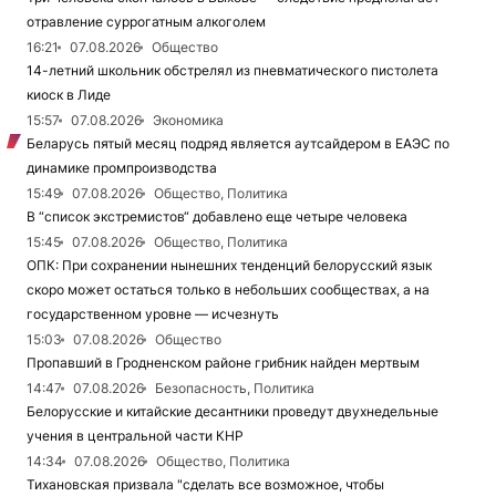
отравление суррогатным алкоголем
16:21
07.08.2026
Общество
14-летний школьник обстрелял из пневматического пистолета
киоск в Лиде
15:57
07.08.2026
Экономика
Беларусь пятый месяц подряд является аутсайдером в ЕАЭС по
динамике промпроизводства
15:49
07.08.2026
Общество, Политика
В “список экстремистов“ добавлено еще четыре человека
15:45
07.08.2026
Общество, Политика
ОПК: При сохранении нынешних тенденций белорусский язык
скоро может остаться только в небольших сообществах, а на
государственном уровне — исчезнуть
15:03
07.08.2026
Общество
Пропавший в Гродненском районе грибник найден мертвым
14:47
07.08.2026
Безопасность, Политика
Белорусские и китайские десантники проведут двухнедельные
учения в центральной части КНР
14:34
07.08.2026
Общество, Политика
Тихановская призвала "сделать все возможное, чтобы