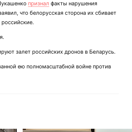
 Лукашенко
признал
факты нарушения
аявил, что белорусская сторона их сбивает
 российские.
я.
руют залет российских дронов в Беларусь.
занной ею полномасштабной войне против